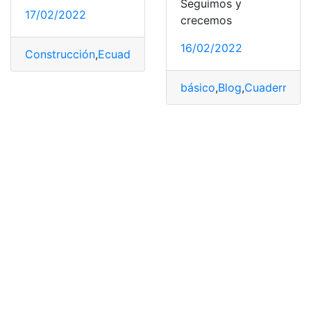
Seguimos y
17/02/2022
crecemos
16/02/2022
Construcción
,
Ecuador
,
Listado
,
Materiales
,
Precios
básico
,
Blog
,
Cuadernos
,
e