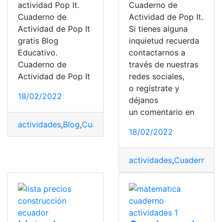
actividad Pop It.
Cuaderno de
Cuaderno de
Actividad de Pop It.
Actividad de Pop It
Si tienes alguna
gratis Blog
inquietud recuerda
Educativo.
contactarnos a
Cuaderno de
través de nuestras
Actividad de Pop It
redes sociales,
o regístrate y
18/02/2022
déjanos
un comentario en
actividades
,
Blog
,
Cuadernos
,
Descargar
,
Educación
,
Mate
18/02/2022
actividades
,
Cuadernos
,
C