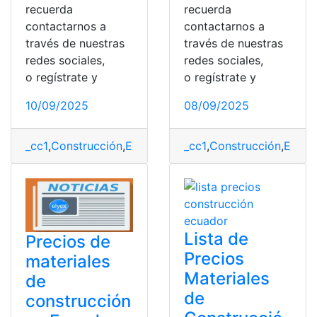
recuerda
recuerda
contactarnos a
contactarnos a
través de nuestras
través de nuestras
redes sociales,
redes sociales,
o regístrate y
o regístrate y
10/09/2025
08/09/2025
_cc1
,
Construcción
,
Ecuador
,
Listado
_cc1
,
Construcción
,
Materiales
,
Precios
,
Ecuad
Lista de
Precios de
Precios
materiales
Materiales
de
de
construcción