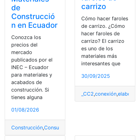
carrizo
de
Construcció
Cómo hacer faroles
n en Ecuador
de carrizo. ¿Cómo
hacer faroles de
Conozca los
carrizo? El carrizo
precios del
es uno de los
mercado
materiales más
publicados por el
interesantes que
INEC – Ecuador
para materiales y
30/09/2025
acabados de
construcción. Si
_CC2
,
conexión
,
elaborac
tienes alguna
01/08/2026
Construcción
,
Consultas
,
Ecuador
,
Materiales
,
Precios
,
to