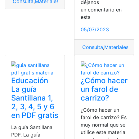
Consulta
,
Materiales
,
Resiliencia
,
Resiliencia en los mate
déjanos
un comentario en
esta
05/07/2023
Consulta
,
Materiales
,
Mat
Educación
¿Cómo hacer
La guía
un farol de
Santillana 1,
carrizo?
2, 3, 4, 5 y 6
¿Cómo hacer un
en PDF gratis
farol de carrizo? Es
muy normal que se
La guía Santillana
utilice este material
PDF. La guía