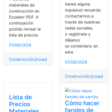
tienes alguna
materiales de
inquietud recuerda
construcción en
contactarnos a
Ecuador PDF. A
través de nuestras
continuación
redes sociales,
podrás revisar la
o regístrate y
lista de precios
déjanos
01/08/2026
un comentario en
esta
Construcción
,
Ecuador
,
Listado
,
Materiales
,
Precios
01/08/2026
Construcción
,
Ecuador
,
Ma
Lista de
Cómo hacer
Precios
faroles de
Materiales