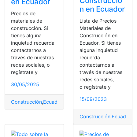
Construcció
en Ecuador
n en Ecuador
Precios de
materiales de
Lista de Precios
construcción. Si
Materiales de
tienes alguna
Construcción en
inquietud recuerda
Ecuador. Si tienes
contactarnos a
alguna inquietud
través de nuestras
recuerda
redes sociales, o
contactarnos a
regístrate y
través de nuestras
redes sociales,
30/05/2025
o regístrate y
15/09/2023
Construcción
,
Ecuador
,
Materiales
,
Precios
,
Precios de m
Construcción
,
Ecuador
,
Li