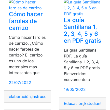
Cómo hacer
La guía
faroles de
Santillana 1,
carrizo
2, 3, 4, 5 y 6
Cómo hacer faroles
en PDF gratis
de carrizo. ¿Cómo
hacer faroles de
La guía Santillana
carrizo? El carrizo
PDF. La guía
es uno de los
Santillana 1, 2, 3, 4,
materiales más
5 y 6 en PDF gratis.
interesantes que
Bienvenidos
nuevamente a
22/07/2022
19/05/2022
elaboración
,
instrucciones
,
Materiales
Educación
,
Estudiantes
,
g