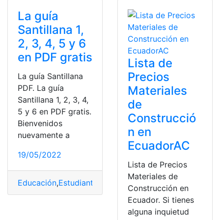
La guía
Santillana 1,
2, 3, 4, 5 y 6
en PDF gratis
Lista de
Precios
La guía Santillana
PDF. La guía
Materiales
Santillana 1, 2, 3, 4,
de
5 y 6 en PDF gratis.
Construcció
Bienvenidos
n en
nuevamente a
EcuadorAC
19/05/2022
Lista de Precios
Materiales de
Educación
,
Estudiantes
,
guías
,
Materiales
,
pdf libro
,
Plan 
Construcción en
Ecuador. Si tienes
alguna inquietud