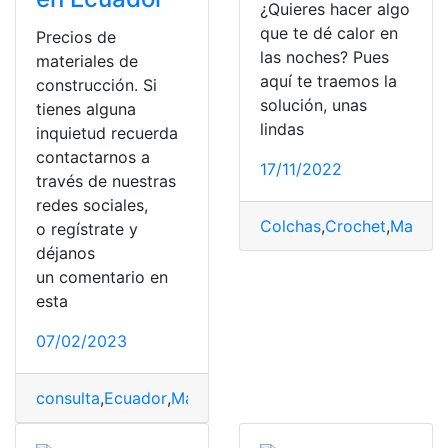
¿Quieres hacer algo
que te dé calor en
Precios de
las noches? Pues
materiales de
aquí te traemos la
construcción. Si
solución, unas
tienes alguna
lindas
inquietud recuerda
contactarnos a
17/11/2022
través de nuestras
redes sociales,
Colchas
,
Crochet
,
Materia
o regístrate y
déjanos
un comentario en
esta
07/02/2023
consulta
,
Ecuador
,
Materiales
,
Precios de materiales