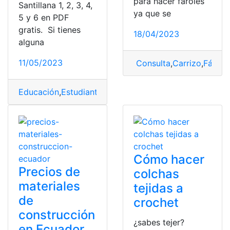
para hacer faroles
Santillana 1, 2, 3, 4,
ya que se
5 y 6 en PDF
gratis. Si tienes
18/04/2023
alguna
11/05/2023
Consulta
,
Carrizo
,
Fácil
,
F
Educación
,
Estudiantes
,
guías
,
Materiales
,
pdf libro
,
Plan 
Cómo hacer
Precios de
colchas
materiales
tejidas a
de
crochet
construcción
¿sabes tejer?
en Ecuador