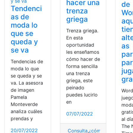
hacer una
de
Tendenci
trenza
Wor
as de
griega
aqu
moda lo
tie
Trenza griega.
que se
alt
En esta
queda y
as
oportunidad
se va
les enseñamos
par
cómo hacer de
pa
Tendencias de
forma sencilla
moda lo que
jug
una trenza
se queda y se
gra
griega, este
va. La asesora
peinado
de imagen
Word
puedes lucirlo
Pamela
jueg
en
Monteverde
moda
analiza cuáles
grati
07/07/2022
prendas y
al día
The 
20/07/2022
Consulta
,
¿cómo lo hago?
,
cab