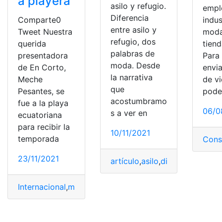
a playera
asilo y refugio.
empl
Diferencia
Comparte0
indus
entre asilo y
Tweet Nuestra
moda
refugio, dos
querida
tien
palabras de
presentadora
Para
moda. Desde
de En Corto,
envia
la narrativa
Meche
de v
que
Pesantes, se
pode
acostumbramo
fue a la playa
06/0
s a ver en
ecuatoriana
para recibir la
10/11/2021
temporada
Cons
23/11/2021
artículo
,
asilo
,
diferencia
,
difere
Internacional
,
modas
,
Modelo
,
Modelos
,
posa