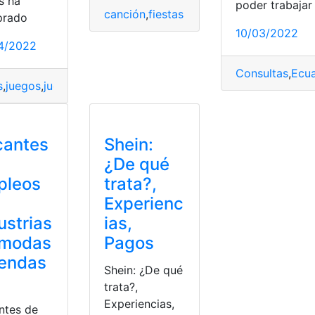
s ha
poder trabajar
canción
,
fiestas de Quito
,
Letra
,
modas
,
o
prado
10/03/2022
4/2022
Consultas
,
Ecu
s
,
juegos
,
juegos online
,
modas
,
videojuegos
cantes
Shein:
¿De qué
pleos
trata?,
Experienc
ustrias
ias,
 modas
Pagos
iendas
Shein: ¿De qué
trata?,
Experiencias,
ntes de