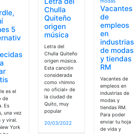
Letra del
Vacantes
Chulla
dle,
de
Quiteño
í
empleos
origen
nes 5
en
música
ernativ
industrias
Letra del
de modas
ecidas
Chulla Quiteño
y tiendas
origen música.
ra
RM
Esta canción
ar
considerada
tis
Vacantes de
como «himno
empleos en
no oficial» de
le es el
industrias de
la ciudad de
o de
modas y
Quito, muy
. Es
tiendas RM.
popular
s, una vez
Para poder
 y viral.
enviar tu hoja
20/03/2022
New York
de vida y
ello
,
modas
,
trenza