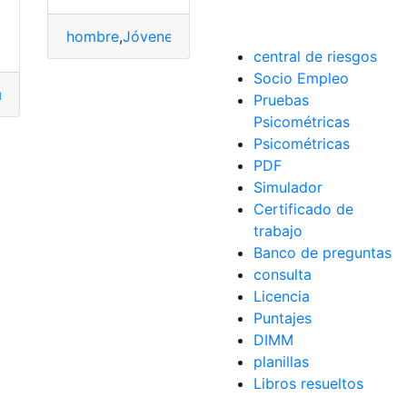
rigen
hombre
,
Jóvenes
,
modas
,
Modelo
,
Modelos
,
Mujeres
central de riesgos
Socio Empleo
ador
,
Empleado
,
Empleador
,
empleados temporales
,
Empleo
,
m
Pruebas
Psicométricas
Psicométricas
PDF
Simulador
Certificado de
trabajo
Banco de preguntas
consulta
Licencia
Puntajes
DIMM
planillas
Libros resueltos