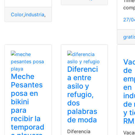
Time
com
Color
,
industria
,
modas
,
tendencia
,
textilería
27/0
grati
Va
Diferenci
de
Meche
a entre
em
Pesantes
asilo y
en
posa en
refugio,
ind
bikini
dos
de
para
palabras
y t
recibir la
de moda
RM
temporad
Diferencia
Vaca