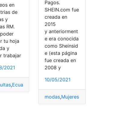
Pagos.
eos en
SHEIN.com fue
trias de
creada en
s y
2015
das RM.
y anteriorment
 poder
e era conocida
r tu hoja
como Sheinsid
ida y
e (esta página
r trabajar
fue creada en
8/2021
2008 y
10/05/2021
ultas
,
Ecuador
,
Empleado
,
Empleador
,
empleados temporales
modas
,
Mujeres
,
SHEIN
,
TIENDAS ONLIN
ncias
,
discursos
,
migración
,
modas
,
Países
,
Palabras
,
solicitar
,
s