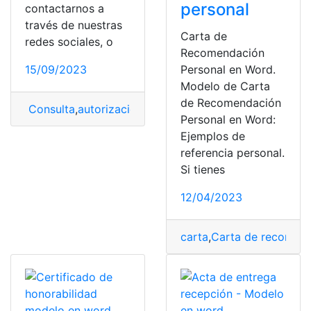
personal
contactarnos a
través de nuestras
Carta de
redes sociales, o
Recomendación
15/09/2023
Personal en Word.
Modelo de Carta
de Recomendación
Consulta
,
autorización
,
Autorización a Terceros
,
carta
,
C
Personal en Word:
Ejemplos de
referencia personal.
Si tienes
12/04/2023
carta
,
Carta de recomend