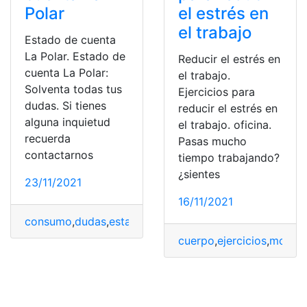
Polar
el estrés en
el trabajo
Estado de cuenta
La Polar. Estado de
Reducir el estrés en
cuenta La Polar:
el trabajo.
Solventa todas tus
Ejercicios para
dudas. Si tienes
reducir el estrés en
alguna inquietud
el trabajo. oficina.
recuerda
Pasas mucho
contactarnos
tiempo trabajando?
¿sientes
23/11/2021
16/11/2021
consumo
,
dudas
,
estado de cuenta
,
La Polar
,
movimient
cuerpo
,
ejercicios
,
movimi