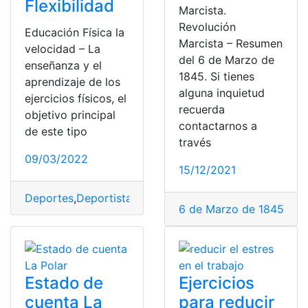
Flexibilidad
Marcista.
Revolución
Educación Física la
Marcista – Resumen
velocidad – La
del 6 de Marzo de
enseñanza y el
1845. Si tienes
aprendizaje de los
alguna inquietud
ejercicios físicos, el
recuerda
objetivo principal
contactarnos a
de este tipo
través
09/03/2022
15/12/2021
Deportes
,
Deportista
,
Deportivo
,
Fuerza
,
movimiento
6 de Marzo de 1845
,
adm
Estado de
Ejercicios
cuenta La
para reducir