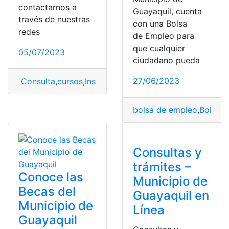
contactarnos a
Guayaquil, cuenta
través de nuestras
con una Bolsa
redes
de Empleo para
que cualquier
05/07/2023
ciudadano pueda
27/06/2023
Consulta
,
cursos
,
Inscripciones
,
Municipio
,
Vacacionales
bolsa de empleo
,
Bolsa d
Consultas y
trámites –
Conoce las
Municipio de
Becas del
Guayaquil en
Municipio de
Línea
Guayaquil