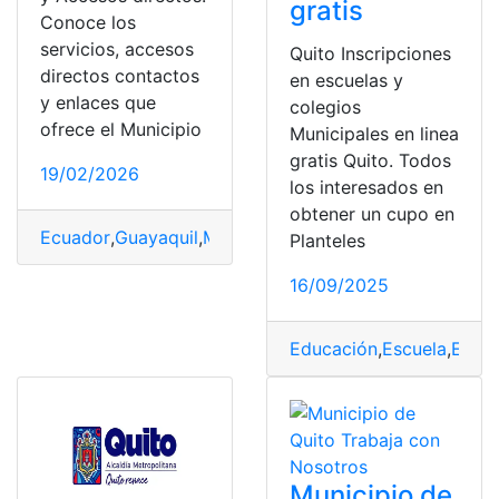
gratis
Conoce los
servicios, accesos
Quito Inscripciones
directos contactos
en escuelas y
y enlaces que
colegios
ofrece el Municipio
Municipales en linea
gratis Quito. Todos
19/02/2026
los interesados en
obtener un cupo en
Ecuador
,
Guayaquil
,
Municipio
,
Servicios
,
Teléfonos
Planteles
16/09/2025
Educación
,
Escuela
,
Escue
Municipio de