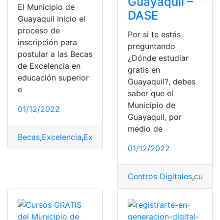
Guayaquil –
El Municipio de
DASE
Guayaquil inicio el
proceso de
Por si te estás
inscripción para
preguntando
postular a las Becas
¿Dónde estudiar
de Excelencia en
gratis en
educación superior
Guayaquil?, debes
e
saber que el
Municipio de
01/12/2022
Guayaquil, por
medio de
Becas
,
Excelencia
,
Excelencia Académica
,
Municipio
,
mun
01/12/2022
Centros Digitales
,
cursos