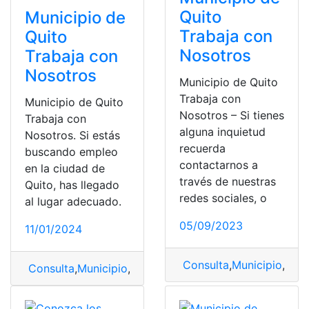
Quito
Municipio de
Trabaja con
Quito
Nosotros
Trabaja con
Nosotros
Municipio de Quito
Trabaja con
Municipio de Quito
Nosotros – Si tienes
Trabaja con
alguna inquietud
Nosotros. Si estás
recuerda
buscando empleo
contactarnos a
en la ciudad de
través de nuestras
Quito, has llegado
redes sociales, o
al lugar adecuado.
05/09/2023
11/01/2024
Consulta
,
Municipio
,
muni
Consulta
,
Municipio
,
municipio de Quito
,
trabaja con no