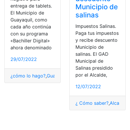
Municipio de
entrega de tablets.
El Municipio de
salinas
Guayaquil, como
Impuestos Salinas.
cada año continúa
Paga tus impuestos
con su programa
y recibe descuento
«Bachiller Digital»
Municipio de
ahora denominado
salinas. El GAD
29/07/2022
Municipal de
Salinas presidido
por el Alcalde,
¿cómo lo hago?
,
Guayaquil
,
Municipio
,
Registro
,
Tablets
12/07/2022
¿ Cómo saber?
,
Alcalde
,
C