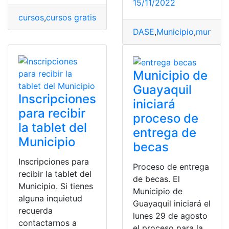
15/11/2022
cursos
,
cursos gratis
,
DASE
,
Digital
,
digitales
,
gratis
,
Guaya
DASE
,
Municipio
,
municipi
Municipio de
Guayaquil
Inscripciones
iniciará
para recibir
proceso de
la tablet del
entrega de
Municipio
becas
Inscripciones para
Proceso de entrega
recibir la tablet del
de becas. El
Municipio. Si tienes
Municipio de
alguna inquietud
Guayaquil iniciará el
recuerda
lunes 29 de agosto
contactarnos a
el proceso para la