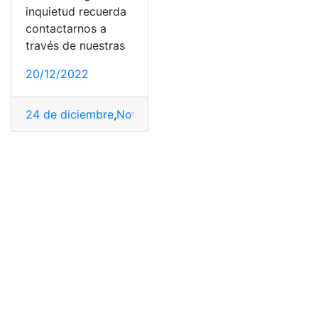
inquietud recuerda
contactarnos a
través de nuestras
20/12/2022
24 de diciembre
,
Noveno Día de la Novena
,
Noveno Día