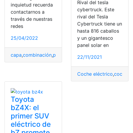
Rival del tesla
inquietud recuerda
cybertruck. Este
contactarnos a
rival del Tesla
través de nuestras
Cybertruck tiene un
redes
hasta 816 caballos
25/04/2022
y un gigantesco
panel solar en
capa
,
combinación
,
panel
,
Photoshop
,
Proyecto
,
tamaño
22/11/2021
Coche eléctrico
,
coches
,
Toyota
bZ4X: el
primer SUV
eléctrico de
bZ promete