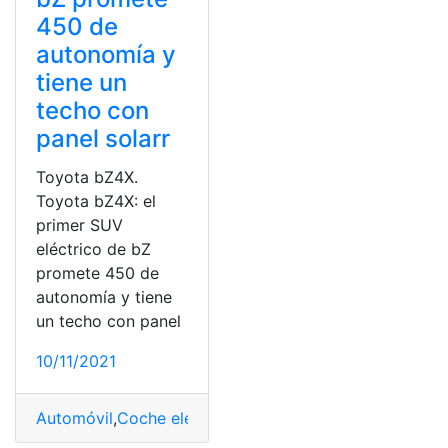
450 de
autonomía y
tiene un
techo con
panel solarr
Toyota bZ4X.
Toyota bZ4X: el
primer SUV
eléctrico de bZ
promete 450 de
autonomía y tiene
un techo con panel
10/11/2021
Automóvil
,
Coche eléctrico
,
nuevo
,
panel
,
tecnología
,
Toy