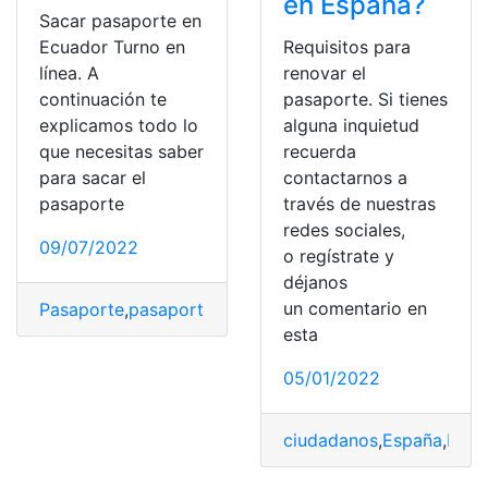
en España?
Sacar pasaporte en
Ecuador Turno en
Requisitos para
línea. A
renovar el
continuación te
pasaporte. Si tienes
explicamos todo lo
alguna inquietud
que necesitas saber
recuerda
para sacar el
contactarnos a
pasaporte
través de nuestras
redes sociales,
09/07/2022
o regístrate y
déjanos
un comentario en
Pasaporte
,
pasaporte biométrico
,
pasaporte Covid
,
pas
esta
05/01/2022
ciudadanos
,
España
,
Pasa