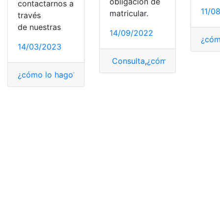
obligación de
contactarnos a
11/0
matricular.
través
de nuestras
14/09/2022
¿cóm
14/03/2023
Consulta
,
¿cómo lo hago?
,
Ca
¿cómo lo hago?
,
patinete eléctrico