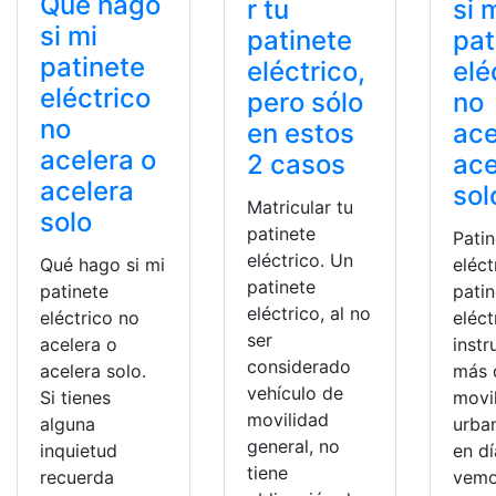
Qué hago
r tu
si 
si mi
patinete
pat
patinete
eléctrico,
elé
eléctrico
pero sólo
no
no
en estos
ace
acelera o
2 casos
ace
acelera
sol
Matricular tu
solo
patinete
Pati
eléctrico. Un
Qué hago si mi
eléct
patinete
patinete
pati
eléctrico, al no
eléctrico no
eléct
ser
acelera o
inst
considerado
acelera solo.
más 
vehículo de
Si tienes
movi
movilidad
alguna
urba
general, no
inquietud
en dí
tiene
recuerda
vemo