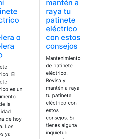
mi
mantén a
inete
raya tu
ctrico
patinete
eléctrico
lera o
con estos
lera
consejos
o
Mantenimiento
de patinete
nete
eléctrico.
rico. El
Revisa y
nete
mantén a raya
rico es un
tu patinete
rumento
eléctrico con
de la
estos
lidad
consejos. Si
na de hoy
tienes alguna
a. Los
inquietud
s ya