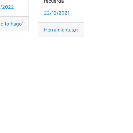
recuerda
8/2022
22/12/2021
o lo hago?
,
Causas
,
patinete eléctrico
,
Problema
,
solución
Herramientas
,
movilidad
,
patinete eléctr
sos
,
matricular
,
patinete eléctrico