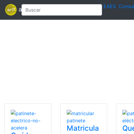
EAES
Consul
ari7
Matricula
Qu