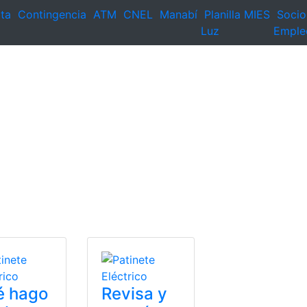
ta
Contingencia
ATM
CNEL
Manabí
Planilla
MIES
Socio
Luz
Emple
é hago
Revisa y