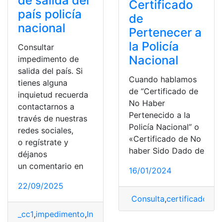
de salida del
Certificado
país policía
de
nacional
Pertenecer a
la Policía
Consultar
Nacional
impedimento de
salida del país. Si
Cuando hablamos
tienes alguna
de “Certificado de
inquietud recuerda
No Haber
contactarnos a
Pertenecido a la
través de nuestras
Policía Nacional” o
redes sociales,
«Certificado de No
o regístrate y
haber Sido Dado de
déjanos
un comentario en
16/01/2024
22/09/2025
Consulta
,
certificado
,
per
_cc1
,
impedimento
,
Ingreso
,
Ministerio del Interior
,
País
,
P