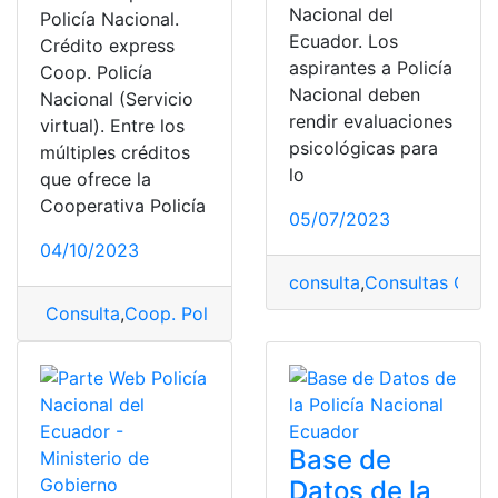
Nacional del
Policía Nacional.
Ecuador. Los
Crédito express
aspirantes a Policía
Coop. Policía
Nacional deben
Nacional (Servicio
rendir evaluaciones
virtual). Entre los
psicológicas para
múltiples créditos
lo
que ofrece la
Cooperativa Policía
05/07/2023
04/10/2023
consulta
,
Consultas Onlin
Consulta
,
Coop. Policía Nacional
,
Crédito
,
express
,
Polic
Base de
Datos de la