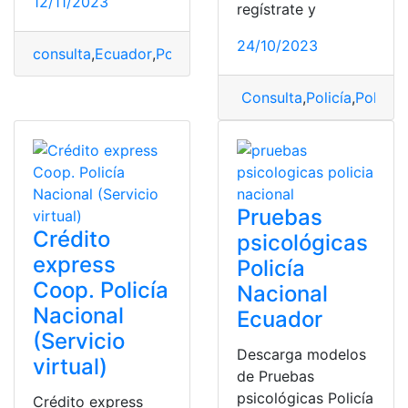
12/11/2023
regístrate y
24/10/2023
consulta
,
Ecuador
,
Policía Nacional
Consulta
,
Policía
,
Policía
Pruebas
Crédito
psicológicas
express
Policía
Coop. Policía
Nacional
Nacional
Ecuador
(Servicio
Descarga modelos
virtual)
de Pruebas
psicológicas Policía
Crédito express