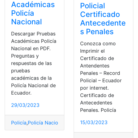
Académicas
Policial
Policía
Certificado
Nacional
Antecedente
s Penales
Descargar Pruebas
Académicas Policía
Conozca como
Nacional en PDF.
Imprimir el
Preguntas y
Certificado de
respuestas de las
Antendentes
pruebas
Penales – Record
académicas de la
Policial – Ecuador
Policía Nacional de
por internet.
Ecuador.
Certificado de
Antecedentes
29/03/2023
Penales. Policía
15/03/2023
Policía
,
Policía Nacional
,
Policía Nacional del Ecuador
,
p