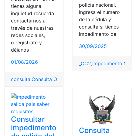
policía nacional.
tienes alguna
Ingresa el número
inquietud recuerda
de la cédula y
contactarnos a
consulta si tienes
través de nuestras
impedimento de
redes sociales,
o regístrate y
30/09/2025
déjanos
01/08/2026
_CC2
,
impedimento
,
Minis
consulta
,
Consulta Online
,
PDF
,
Policía Nacional
,
pruebas
Consultar
impedimento
Consulta