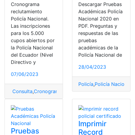
Cronograma
Descargar Pruebas
reclutamiento
Académicas Policía
Policía Nacional.
Nacional 2020 en
Las inscripciones
PDF. Preguntas y
para los 5.000
respuestas de las
cupos abiertos por
pruebas
la Policía Nacional
académicas de la
del Ecuador (Nivel
Policía Nacional de
Directivo y
28/04/2023
07/06/2023
Policía
,
Policía Nacional
,
p
Consulta
,
Cronograma
,
Policía
,
Policía Nacional
,
proceso
Imprimir
Pruebas
Record