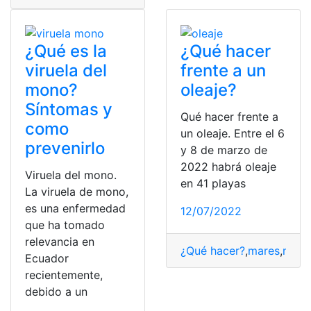
¿Qué es la
¿Qué hacer
viruela del
frente a un
mono?
oleaje?
Síntomas y
Qué hacer frente a
como
un oleaje. Entre el 6
prevenirlo
y 8 de marzo de
2022 habrá oleaje
Viruela del mono.
en 41 playas
La viruela de mono,
es una enfermedad
12/07/2022
que ha tomado
relevancia en
¿Qué hacer?
,
mares
,
medi
Ecuador
recientemente,
debido a un