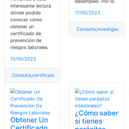
desempleo. Por lo
interesante lectura
dónde podrás
17/05/2023
conocer cómo
obtener un
Consulta
,
investigación
,
certificado de
prevención de
riesgos laborales.
10/06/2023
Consulta
,
certificado
,
obtener
,
prevención
,
riesgos
,
riesg
¿Cómo saber
Obtener Un
si tienes
Certificado