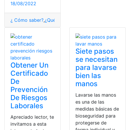
18/08/2022
¿ Cómo saber?
,
¿Qué es?
,
prevención
,
sintomas
,
viruela
Siete pasos
se necesitan
Obtener Un
para lavarse
Certificado
bien las
De
manos
Prevención
Lavarse las manos
De Riesgos
es una de las
Laborales
medidas básicas de
bioseguridad para
Apreciado lector, te
protegerse de
invitamos a esta
forma individual y