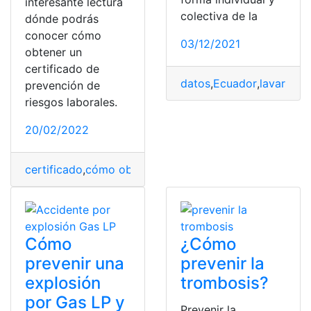
interesante lectura
colectiva de la
dónde podrás
conocer cómo
03/12/2021
obtener un
certificado de
datos
,
Ecuador
,
lavarse l
prevención de
riesgos laborales.
20/02/2022
certificado
,
cómo obtener
,
España
,
prevención
,
riesgos
Cómo
¿Cómo
prevenir una
prevenir la
explosión
trombosis?
por Gas LP y
Prevenir la