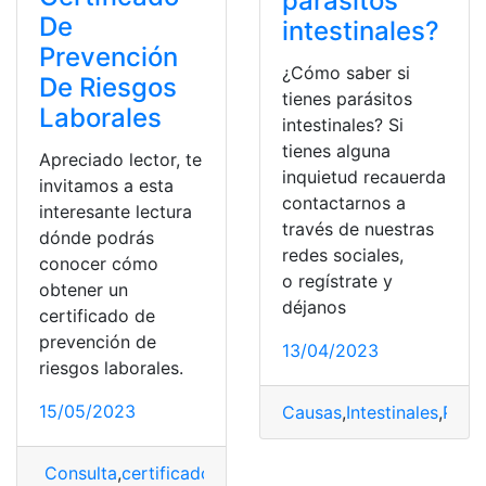
parásitos
De
intestinales?
Prevención
¿Cómo saber si
De Riesgos
tienes parásitos
Laborales
intestinales? Si
tienes alguna
Apreciado lector, te
inquietud recauerda
invitamos a esta
contactarnos a
interesante lectura
través de nuestras
dónde podrás
redes sociales,
conocer cómo
o regístrate y
obtener un
déjanos
certificado de
prevención de
13/04/2023
riesgos laborales.
15/05/2023
Causas
,
Intestinales
,
Parás
Consulta
,
certificado
,
laborales
,
obtener
,
prevención
,
rie