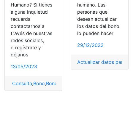
Humano? Si tienes
humano. Las
alguna inquietud
personas que
recuerda
desean actualizar
contactarnos a
los datos del bono
través de nuestras
lo pueden hacer
redes sociales,
29/12/2022
o regístrate y
déjanos
Actualizar datos para b
13/05/2023
Consulta
,
Bono
,
Bono de Desarrollo Humano
,
Bono Des