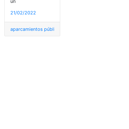
un
21/02/2022
aparcamientos públicos
,
carga rápida
,
precios altos
,
red