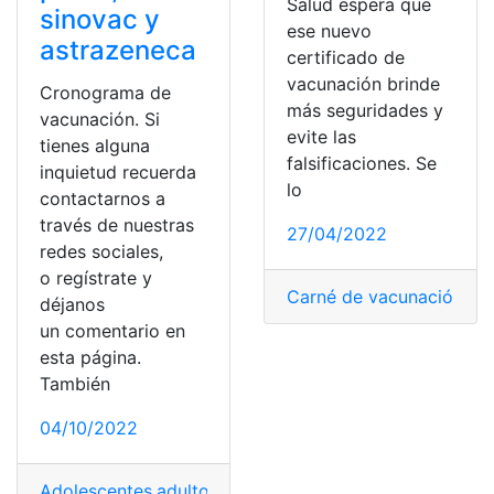
Salud espera que
sinovac y
ese nuevo
astrazeneca
certificado de
vacunación brinde
Cronograma de
más seguridades y
vacunación. Si
evite las
tienes alguna
falsificaciones. Se
inquietud recuerda
lo
contactarnos a
través de nuestras
27/04/2022
redes sociales,
o regístrate y
Carné de vacunación
,
ca
déjanos
un comentario en
esta página.
También
04/10/2022
Adolescentes
,
adultos
,
Cronograma
,
dosis
,
fechas
,
Regist