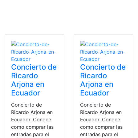
Concierto de
Concierto de
Ricardo
Ricardo
Arjona en
Arjona en
Ecuador
Ecuador
Concierto de
Concierto de
Ricardo Arjona en
Ricardo Arjona en
Ecuador. Conoce
Ecuador. Conoce
como comprar las
como comprar las
entradas para el
entradas para el