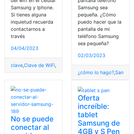
del wifi en el celular
pantalla teléfono
Samsung y Iphone.
Samsung sea
Si tienes alguna
pequeña. ¿Cómo
inquietud recuerda
puedo hacer que la
contactarnos a
pantalla de mi
través
teléfono Samsung
sea pequeña?
04/04/2023
02/03/2023
clave
,
Clave de WiFi
,
contraseña
,
iPhone
,
Samsung
¿cómo lo hago?
,
Samsun
Oferta
increíble:
tablet
No se puede
Samsung de
conectar al
4GB y S Pen