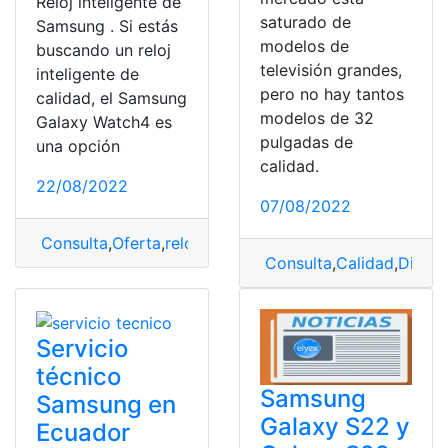
Reloj inteligente de
saturado de
Samsung . Si estás
modelos de
buscando un reloj
televisión grandes,
inteligente de
pero no hay tantos
calidad, el Samsung
modelos de 32
Galaxy Watch4 es
pulgadas de
una opción
calidad.
22/08/2022
07/08/2022
Consulta
,
Oferta
,
reloj
,
Samsung
,
smartwatch
Consulta
,
Calidad
,
Diseñ
Servicio
técnico
Samsung
Samsung en
Galaxy S22 y
Ecuador