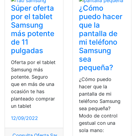
Súper oferta
¿Cómo
por el tablet
puedo hacer
Samsung
que la
más potente
pantalla de
de 11
mi teléfono
pulgadas
Samsung
sea
Oferta por el tablet
pequeña?
Samsung más
potente. Seguro
¿Cómo puedo
que en más de una
hacer que la
ocasión te has
pantalla de mi
planteado comprar
teléfono Samsung
un tablet
sea pequeña?
Modo de control
12/09/2022
gestual con una
sola mano:
Consulta
,
Oferta
,
Samsung
,
Tab 11
,
tableta