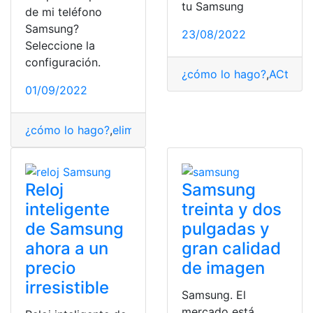
tu Samsung
de mi teléfono
Samsung?
23/08/2022
Seleccione la
configuración.
¿cómo lo hago?
,
ACtivar
,
01/09/2022
¿cómo lo hago?
,
eliminar
,
pantalla de bloqueo
,
Pasos
,
Sa
Reloj
Samsung
inteligente
treinta y dos
de Samsung
pulgadas y
ahora a un
gran calidad
precio
de imagen
irresistible
Samsung. El
mercado está