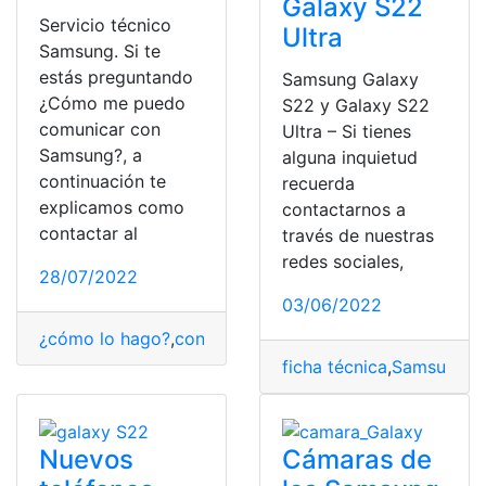
Galaxy S22
Servicio técnico
Ultra
Samsung. Si te
estás preguntando
Samsung Galaxy
¿Cómo me puedo
S22 y Galaxy S22
comunicar con
Ultra – Si tienes
Samsung?, a
alguna inquietud
continuación te
recuerda
explicamos como
contactarnos a
contactar al
través de nuestras
redes sociales,
28/07/2022
03/06/2022
¿cómo lo hago?
,
contacto
,
Ecuador
,
Samsung
,
Servicio 
ficha técnica
,
Samsung
,
S
Nuevos
Cámaras de