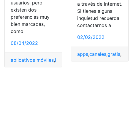
usuarios, pero
a través de Internet.
existen dos
Si tienes alguna
preferencias muy
inquietud recuerda
bien marcadas,
contactarnos a
como
02/02/2022
08/04/2022
apps
,
canales
,
gratis
,
Sam
aplicativos móviles
,
Marcas
,
móviles
,
PineNote
,
Samsung