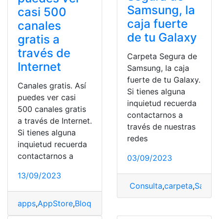
Samsung, la
casi 500
caja fuerte
canales
de tu Galaxy
gratis a
través de
Carpeta Segura de
Internet
Samsung, la caja
fuerte de tu Galaxy.
Canales gratis. Así
Si tienes alguna
puedes ver casi
inquietud recuerda
500 canales gratis
contactarnos a
a través de Internet.
través de nuestras
Si tienes alguna
redes
inquietud recuerda
contactarnos a
03/09/2023
13/09/2023
Consulta
,
carpeta
,
Samsu
apps
,
AppStore
,
Bloqueo de canales
,
canales
,
Cursos de 