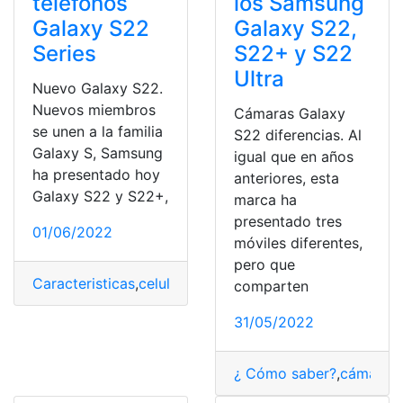
teléfonos
los Samsung
Galaxy S22
Galaxy S22,
Series
S22+ y S22
Ultra
Nuevo Galaxy S22.
Nuevos miembros
Cámaras Galaxy
se unen a la familia
S22 diferencias. Al
Galaxy S, Samsung
igual que en años
ha presentado hoy
anteriores, esta
Galaxy S22 y S22+,
marca ha
presentado tres
01/06/2022
móviles diferentes,
pero que
Caracteristicas
,
celulares
,
Galaxy Galaxy S22
,
nuevo
,
Sa
comparten
31/05/2022
¿ Cómo saber?
,
cámaras
,