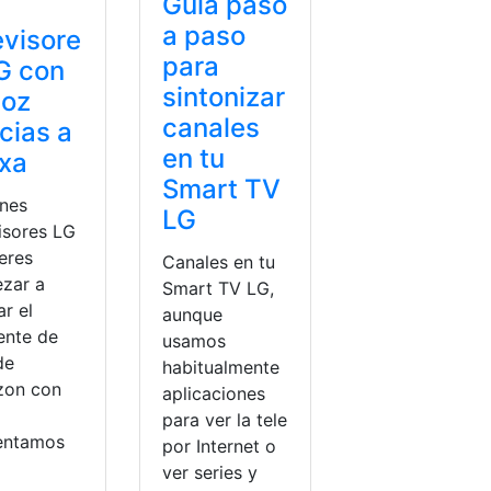
Guía paso
a paso
evisore
para
G con
sintonizar
voz
canales
cias a
en tu
xa
Smart TV
enes
LG
isores LG
eres
Canales en tu
zar a
Smart TV LG,
ar el
aunque
ente de
usamos
de
habitualmente
on con
aplicaciones
para ver la tele
entamos
por Internet o
ver series y