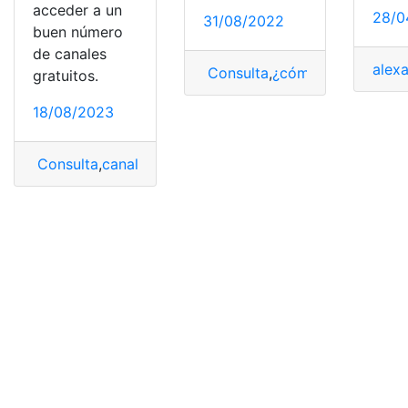
acceder a un
28/0
31/08/2022
buen número
de canales
alex
Consulta
,
¿cómo lo hago?
,
De
gratuitos.
18/08/2023
Consulta
,
canales
,
gratis
,
smart tv
,
Smart TV LG