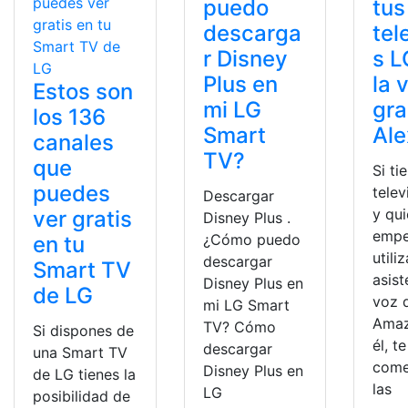
puedo
tus
descarga
tel
r Disney
s L
Plus en
la 
Estos son
mi LG
gra
los 136
Smart
Ale
canales
TV?
que
Si ti
puedes
telev
Descargar
y qui
ver gratis
Disney Plus .
empe
¿Cómo puedo
en tu
utiliz
descargar
Smart TV
asist
Disney Plus en
de LG
voz 
mi LG Smart
Amaz
TV? Cómo
Si dispones de
él, te
descargar
una Smart TV
com
Disney Plus en
de LG tienes la
las
LG
posibilidad de