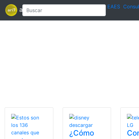
EAES
Consul
ari7
¿Cómo
Con