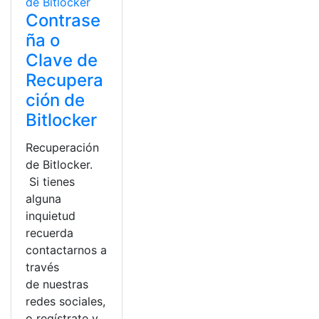
Contrase
ña o
Clave de
Recupera
ción de
Bitlocker
Recuperación
de Bitlocker.
Si tienes
alguna
inquietud
recuerda
contactarnos a
través
de nuestras
redes sociales,
o regístrate y