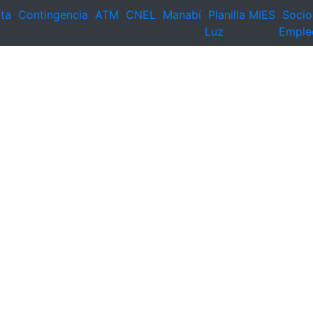
ta
Contingencia
ATM
CNEL
Manabí
Planilla
MIES
Socio
Luz
Emple