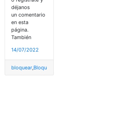
déjanos
un comentario
en esta
página.
También
14/07/2022
bloquear
,
Bloqueos
,
computación
,
computador
,
computa