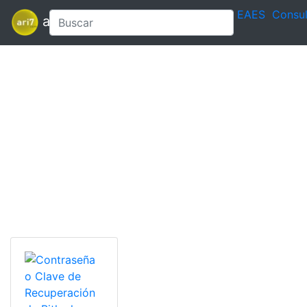
EAES
Consul
ari7