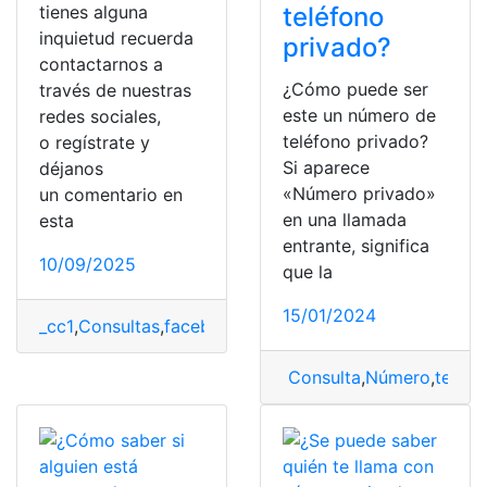
tienes alguna
teléfono
inquietud recuerda
privado?
contactarnos a
¿Cómo puede ser
través de nuestras
este un número de
redes sociales,
teléfono privado?
o regístrate y
Si aparece
déjanos
«Número privado»
un comentario en
en una llamada
esta
entrante, significa
10/09/2025
que la
15/01/2024
_cc1
,
Consultas
,
facebook
,
teléfono
,
Teléfono fijo
,
Teléfo
Consulta
,
Número
,
teléfo