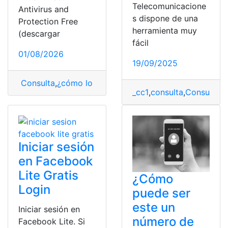
Telecomunicacione
Antivirus and
s dispone de una
Protection Free
herramienta muy
(descargar
fácil
01/08/2026
19/09/2025
Consulta
,
¿cómo lo hago?
,
eliminar
,
teléfono
,
Virus
_cc1
,
consulta
,
Consulta O
Iniciar sesión
en Facebook
Lite Gratis
¿Cómo
Login
puede ser
este un
Iniciar sesión en
número de
Facebook Lite. Si