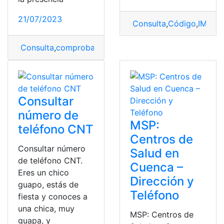
21/07/2023
Consulta
,
Código
,
IMEI
,
te
Consulta
,
comprobar
,
huawei
,
teléfono
,
Virus
Consultar
número de
MSP:
teléfono CNT
Centros de
Consultar número
Salud en
de teléfono CNT.
Cuenca –
Eres un chico
Dirección y
guapo, estás de
Teléfono
fiesta y conoces a
una chica, muy
MSP: Centros de
guapa, y