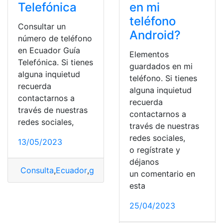
Telefónica
en mi
teléfono
Consultar un
Android?
número de teléfono
en Ecuador Guía
Elementos
Telefónica. Si tienes
guardados en mi
alguna inquietud
teléfono. Si tienes
recuerda
alguna inquietud
contactarnos a
recuerda
través de nuestras
contactarnos a
redes sociales,
través de nuestras
redes sociales,
13/05/2023
o regístrate y
déjanos
Consulta
,
Ecuador
,
guías
,
Guías telefonicas
,
Número
,
núm
un comentario en
esta
25/04/2023