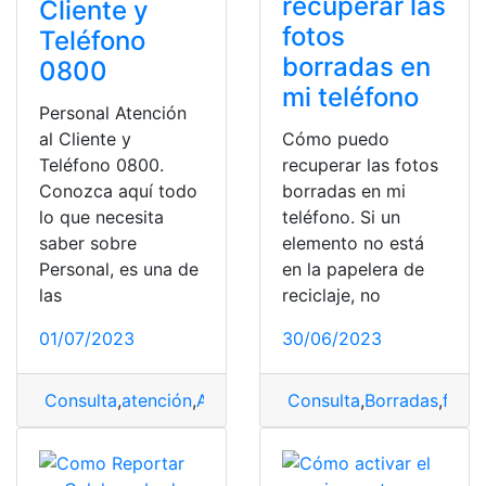
recuperar las
Cliente y
fotos
Teléfono
borradas en
0800
mi teléfono
Personal Atención
al Cliente y
Cómo puedo
Teléfono 0800.
recuperar las fotos
Conozca aquí todo
borradas en mi
lo que necesita
teléfono. Si un
saber sobre
elemento no está
Personal, es una de
en la papelera de
las
reciclaje, no
01/07/2023
30/06/2023
Consulta
,
atención
,
Atención al cliente
Consulta
,
personal
,
Borradas
,
teléfo
,
fotos