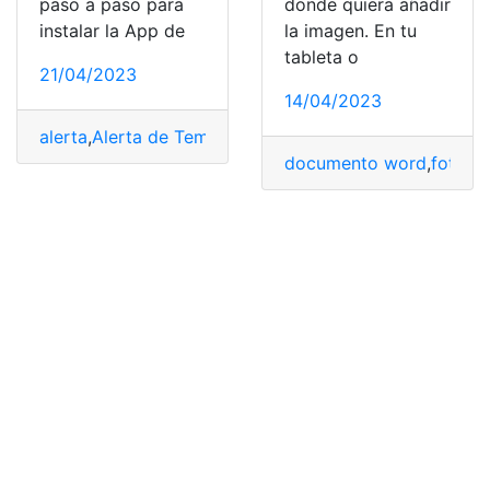
paso a paso para
donde quiera añadir
instalar la App de
la imagen. En tu
tableta o
21/04/2023
14/04/2023
alerta
,
Alerta de Temblor
,
sismo
,
teléfono
,
temblor
,
Terre
documento word
,
fotos
,
i