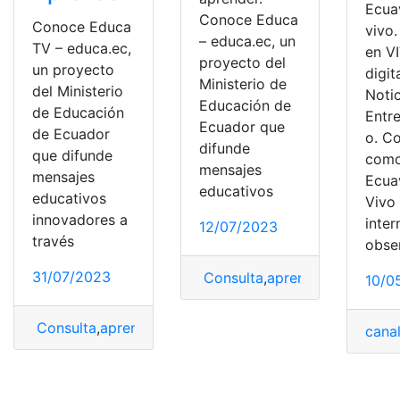
Ecua
Conoce Educa
Conoce Educa
vivo.
– educa.ec, un
TV – educa.ec,
en V
proyecto del
un proyecto
digita
Ministerio de
del Ministerio
Notic
Educación de
de Educación
Entr
Ecuador que
de Ecuador
o. C
difunde
que difunde
como
mensajes
mensajes
Ecua
educativos
educativos
Vivo
innovadores a
inter
12/07/2023
través
obse
31/07/2023
Consulta
,
aprender
,
Educa tel
10/0
Consulta
,
aprender
,
Educa televisión
,
Educa TV
,
televisi
cana