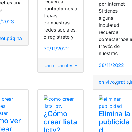
recuerda
net es una
por internet –
contactarnos a
s
Si tienes
través
alguna
1/2023
de nuestras
inquietud
ología
,
televisión
redes sociales,
recuerda
o regístrate y
net
,
página web
,
Plataforma
,
Sistema
,
televisión
contactarnos 
través de
30/11/2022
nuestras
28/11/2022
canal
,
canales
,
Ecuador
,
online
,
televisión
call
,
Servicios en línea
,
televisión
en vivo
,
gratis
,
I
¿Cómo
Elimina la
mo ver
crear lista
publicida
rear
Iptv?
d