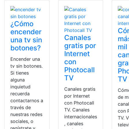
¿Cómo
Có
encender
Canales
má
una tv sin
gratis por
mil
botones?
Internet
can
Encender una
con
gra
tv sin botones.
Photocall
Pho
Si tienes
TV
TV
alguna
inquietud
Canales gratis
Cómo
recuerda
por Internet
de m
contactarnos a
con Photocall
canal
través de
TV. Canales
con 
nuestras redes
internacionales
TV. V
sociales, o
, canales
telev
regístrate y