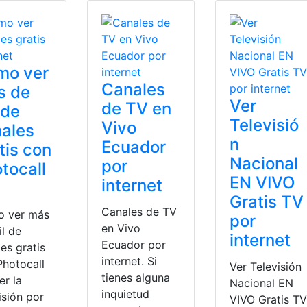
mo ver
Canales
s de
Ver
de TV en
 de
Televisió
Vivo
ales
n
Ecuador
tis con
Nacional
por
tocall
EN VIVO
internet
Gratis TV
Canales de TV
 ver más
por
en Vivo
il de
internet
Ecuador por
es gratis
internet. Si
Photocall
Ver Televisión
tienes alguna
er la
Nacional EN
inquietud
isión por
VIVO Gratis TV