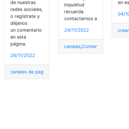
de nuestras
en e
inquietud
redes sociales,
recuerda
04/1
o regístrate y
contactarnos a
déjanos
un comentario
24/11/2022
crea
en esta
página.
canales
,
Contenido
,
Contenido 
26/11/2022
canales de pago
,
consulta
,
pago
,
televisión