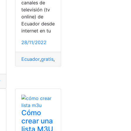
canales de
televisión (tv
online) de
Ecuador desde
internet en tu
a
28/11/2022
Ecuador
,
gratis
,
Internet
,
televisión
,
Televisión Naci
nternet
,
televisión
,
Televisión Nacional
Cómo
crear una
lista M3U