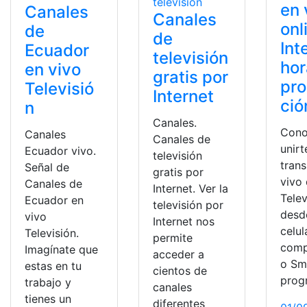
en 
Canales
Canales
onl
de
de
Int
Ecuador
televisión
hor
en vivo
gratis por
pr
Televisió
Internet
ció
n
Canales.
Con
Canales
Canales de
unirt
Ecuador vivo.
televisión
tran
Señal de
gratis por
vivo 
Canales de
Internet. Ver la
Telev
Ecuador en
televisión por
desd
vivo
Internet nos
celul
Televisión.
permite
comp
Imagínate que
acceder a
o Sm
estas en tu
cientos de
prog
trabajo y
canales
tienes un
diferentes