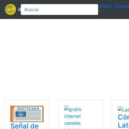
EAES
Consul
ari7
Có
Lat
Señal de