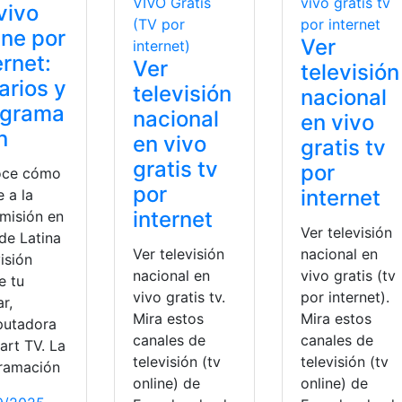
vivo
ine por
Ver
ernet:
Ver
televisión
arios y
televisión
nacional
ograma
nacional
en vivo
n
en vivo
gratis tv
gratis tv
por
oce cómo
por
internet
e a la
internet
smisión en
Ver televisión
de Latina
Ver televisión
nacional en
isión
nacional en
vivo gratis (tv
e tu
vivo gratis tv.
por internet).
ar,
Mira estos
Mira estos
utadora
canales de
canales de
art TV. La
televisión (tv
televisión (tv
ramación
online) de
online) de