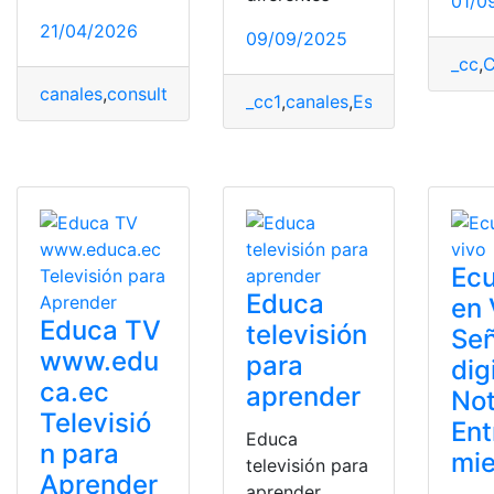
01/0
21/04/2026
09/09/2025
_cc
,
C
canales
,
consulta
,
Consulta Online
,
Ecuador
,
televisión
_cc1
,
canales
,
España
,
gratis
,
Int
Ecu
Educa
en
Educa TV
televisión
Señ
www.edu
para
dig
ca.ec
aprender
Not
Televisió
Ent
Educa
n para
mi
televisión para
Aprender
aprender.