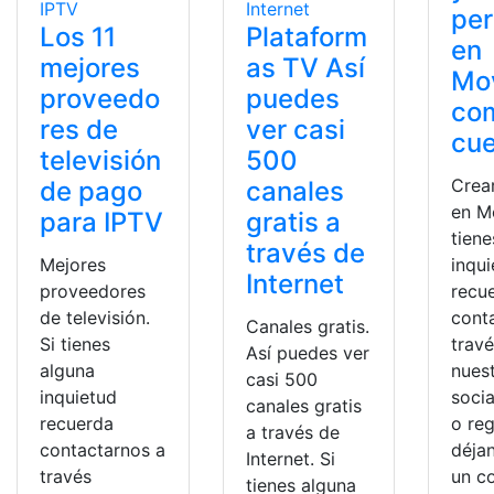
per
Los 11
Plataform
en
mejores
as TV Así
Mov
proveedo
puedes
com
res de
ver casi
cu
televisión
500
Crear
de pago
canales
en Mo
para IPTV
gratis a
tiene
través de
Mejores
inqu
Internet
proveedores
recu
de televisión.
cont
Canales gratis.
Si tienes
trav
Así puedes ver
alguna
nues
casi 500
inquietud
socia
canales gratis
recuerda
o reg
a través de
contactarnos a
déja
Internet. Si
través
un c
tienes alguna