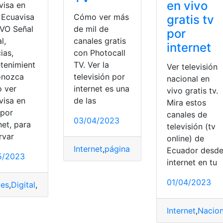
en vivo
visa en
 Ecuavisa
Cómo ver más
gratis tv
IVO Señal
de mil de
por
l,
canales gratis
internet
ias,
con Photocall
etenimient
TV. Ver la
Ver televisión
onozca
televisión por
nacional en
 ver
internet es una
vivo gratis tv.
visa en
de las
Mira estos
 por
canales de
03/04/2023
net, para
televisión (tv
rvar
online) de
Internet
,
página web
,
Plataforma
,
Sistem
Ecuador desd
evisión
,
programa
,
televisión
5/2023
internet en tu
01/04/2023
ón
les
,
Digital
,
Ecuador
,
ecuavisa
,
Entretenimiento
,
Internet
,
Notici
Internet
,
Nacion