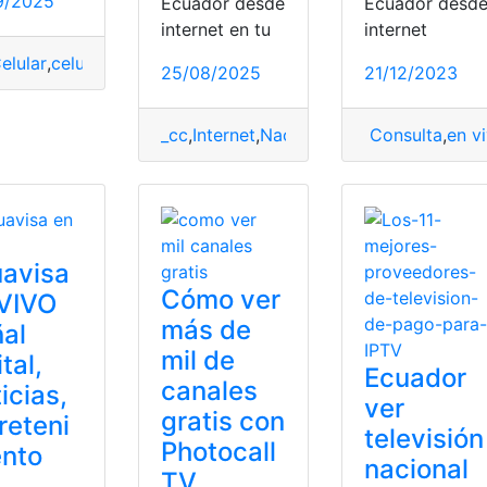
9/2025
Ecuador desde
Ecuador desd
internet en tu
internet
elular
,
celulares
,
computadora
,
Latina TV
,
programación
,
smar
25/08/2025
21/12/2023
ernet
,
televisión
_cc
,
Internet
,
Nacional
,
online
Consulta
,
tecnologia
,
en v
,
avisa
Cómo ver
 VIVO
más de
al
mil de
ital,
Ecuador
canales
icias,
ver
gratis con
reteni
televisión
Photocall
ento
nacional
TV