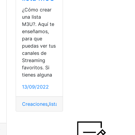
¿Cómo crear
una lista
M3U?. Aquí te
enseñamos,
para que
puedas ver tus
canales de
Streaming
favoritos. Si
tienes alguna
13/09/2022
ucos
Creaciones
,
lista
,
Listado
,
M3U
,
televisión
?
,
eliminar
,
LG
,
publicidad
,
televisión