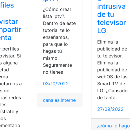
files
intrusiva
¿Cómo crear
de tu
lista Iptv?.
istar
televisor
Dentro de este
partir
LG
tutorial te lo
enta
enseñamos,
Elimina la
para que lo
 perfiles
publicidad de
hagas tú
vistar. Si
tu televisor.
mismo.
s alguna
Elimina la
Seguramente
ietud
publicidad de
no tienes
erda
webOS de las
actarnos a
03/10/2022
Smart TV de
és de
LG. ¿Cansado
tras redes
de tanta
canales
,
Internet
,
tecnología
,
televisión
,
tr
les,
27/09/2022
ístrate y
nos
omentario
¿cómo lo hago