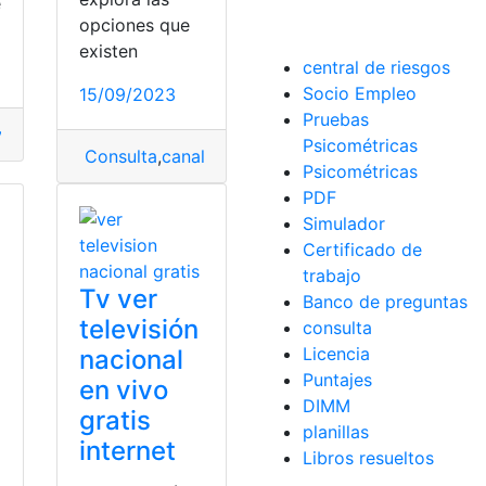
e
opciones que
existen
t tv
,
televisión
,
Televisión Nacional
central de riesgos
Socio Empleo
15/09/2023
Pruebas
ivo
televisión
,
televisión
,
TV
,
,
tv hd
Televisión Nacional
Psicométricas
Consulta
,
canales
,
televisión
,
Telmex
Psicométricas
PDF
Simulador
Certificado de
trabajo
Tv ver
Banco de preguntas
televisión
consulta
Licencia
nacional
Puntajes
en vivo
DIMM
gratis
planillas
internet
Libros resueltos