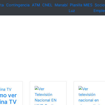
ta
Contingencia
ATM
CNEL
Manabí
Planilla
MIES
Socio
Luz
Emple
mo ver
ina TV