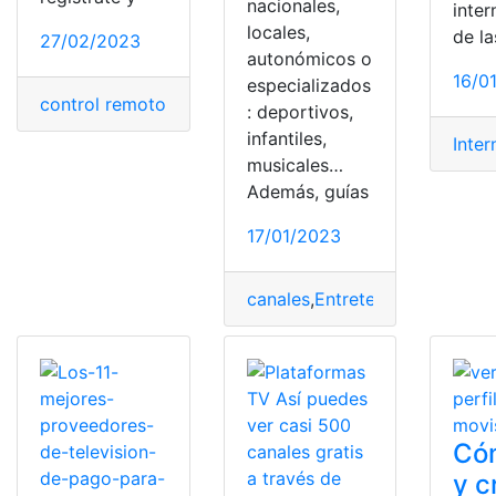
nacionales,
inter
locales,
de la
27/02/2023
autonómicos o
16/0
especializados
control remoto
,
operadoras de televisión
,
smart tv
,
tecn
: deportivos,
infantiles,
Inter
musicales…
Además, guías
17/01/2023
canales
,
Entretenimiento
,
Photo
Có
y c