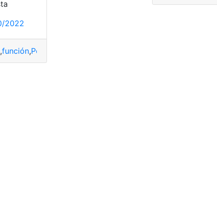
sta
0/2022
r
,
función
,
Perfiles
,
televisión
,
Usuario
en línea
,
En línea
,
Entretenimiento
,
gratis
,
televisión