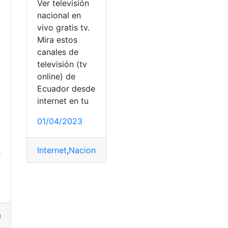
Ver televisión
nacional en
vivo gratis tv.
Mira estos
canales de
televisión (tv
online) de
Ecuador desde
internet en tu
01/04/2023
Internet
,
Nacional
,
online
,
tecnología
,
televisión
a
,
televisión
e
as
,
televisión
al
,
online
,
tecnología
,
televisión