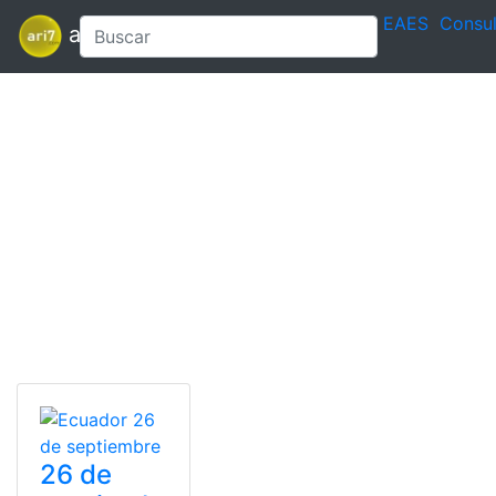
EAES
Consul
ari7
26 de