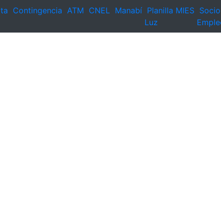
ta
Contingencia
ATM
CNEL
Manabí
Planilla
MIES
Socio
Luz
Emple