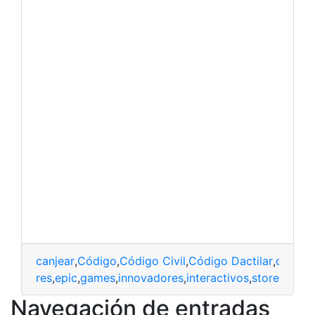
canjear
,
Código
,
Código Civil
,
Código Dactilar
,
código
petidores
,
epic
,
games
,
innovadores
,
interactivos
,
store
Navegación de entradas