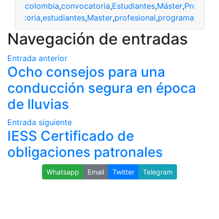
colombia
,
convocatoria
,
Estudiantes
,
Máster
,
Profesion
nvocatoria
,
estudiantes
,
Master
,
profesional
,
programa
Navegación de entradas
Entrada anterior
Ocho consejos para una
conducción segura en época
de lluvias
Entrada siguiente
IESS Certificado de
obligaciones patronales
Whatsapp
Email
Twitter
Telegram