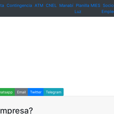
ta
Contingencia
ATM
CNEL
Manabí
Planilla
MIES
Socio
Luz
Emple
atsapp
Email
Twitter
Telegram
empresa?