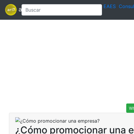
EAES
Consul
ari7
Wh
¿Cómo promocionar una 