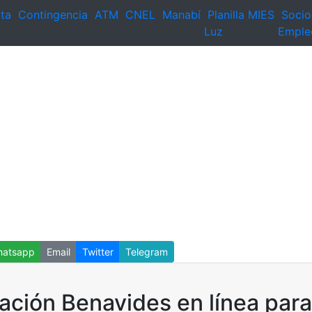
ta
Contingencia
ATM
CNEL
Manabí
Planilla
MIES
Socio
Luz
Emple
atsapp
Email
Twitter
Telegram
ación Benavides en línea para 