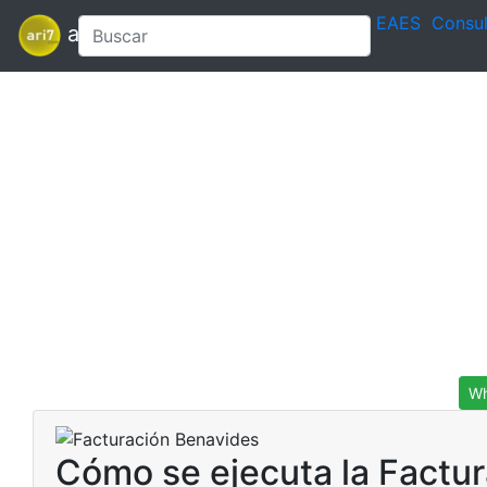
EAES
Consul
ari7
Wh
Cómo se ejecuta la Factur