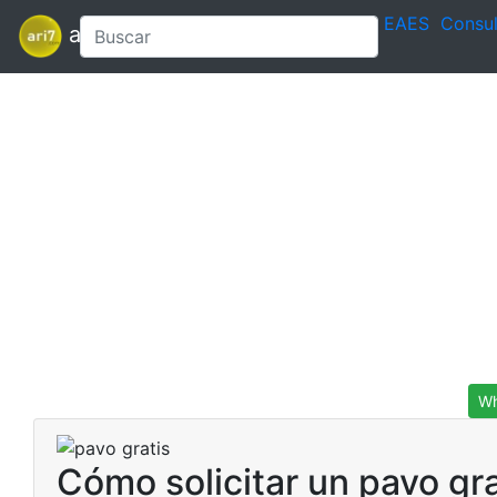
EAES
Consul
ari7
Wh
Cómo solicitar un pavo gra