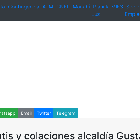
ta
Contingencia
ATM
CNEL
Manabí
Planilla
MIES
Socio
Luz
Emple
atsapp
Email
Twitter
Telegram
tis y colaciones alcaldía Gust