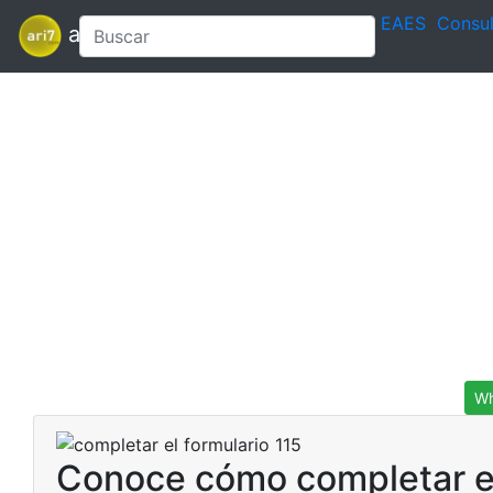
EAES
Consul
ari7
Wh
Conoce cómo completar el