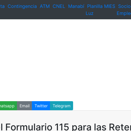
ta
Contingencia
ATM
CNEL
Manabí
Planilla
MIES
Socio
Luz
Emple
atsapp
Email
Twitter
Telegram
 Formulario 115 para las Rete