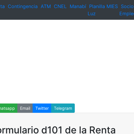
ta
Contingencia
ATM
CNEL
Manabí
Planilla
MIES
Socio
Luz
Emple
atsapp
Email
Twitter
Telegram
rmulario d101 de la Renta