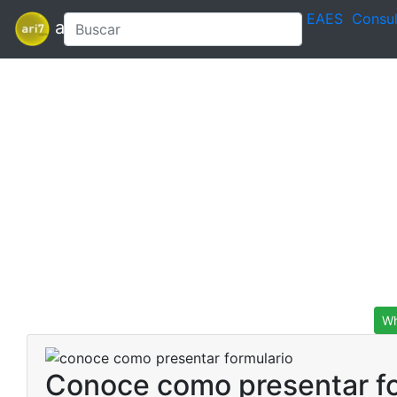
EAES
Consul
ari7
Wh
Conoce como presentar fo