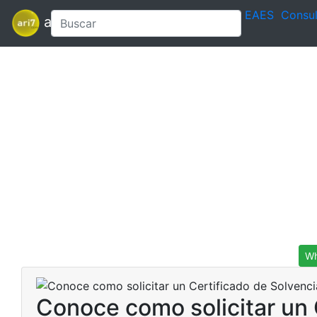
EAES
Consul
ari7
Wh
Conoce como solicitar un 