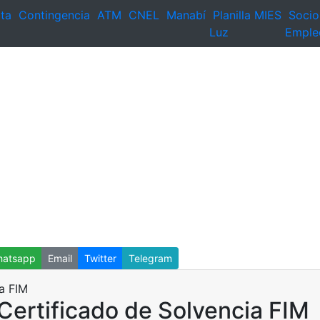
ta
Contingencia
ATM
CNEL
Manabí
Planilla
MIES
Socio
Luz
Emple
atsapp
Email
Twitter
Telegram
Certificado de Solvencia FIM