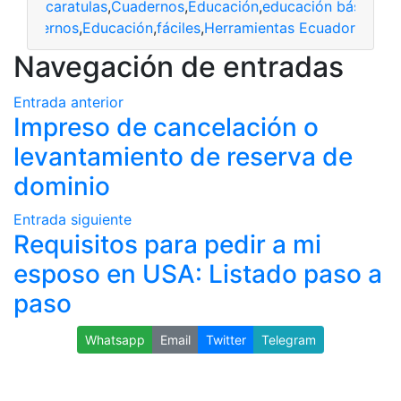
caratulas
,
Cuadernos
,
Educación
,
educación básica
,
He
s
,
Cuadernos
,
Educación
,
fáciles
,
Herramientas Ecuador
Navegación de entradas
Entrada anterior
Impreso de cancelación o
levantamiento de reserva de
dominio
Entrada siguiente
Requisitos para pedir a mi
esposo en USA: Listado paso a
paso
Whatsapp
Email
Twitter
Telegram