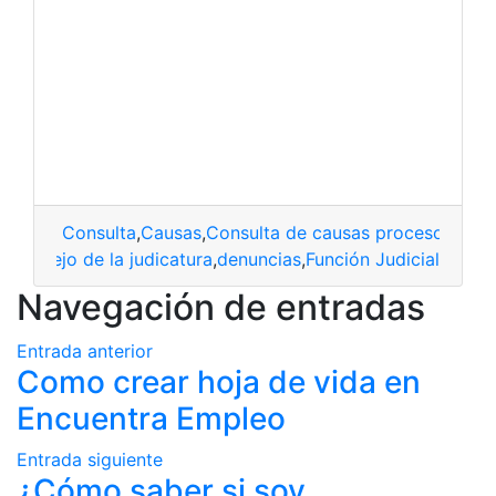
Consulta
,
Causas
,
Consulta de causas procesos judic
s
,
consejo de la judicatura
,
denuncias
,
Función Judicial
Navegación de entradas
Entrada anterior
Como crear hoja de vida en
Encuentra Empleo
Entrada siguiente
¿Cómo saber si soy