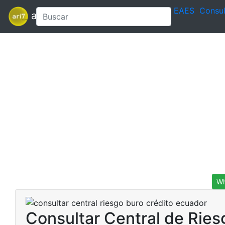
EAES
Consul
ari7
Wh
Consultar Central de Ries