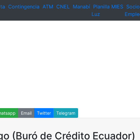
ta
Contingencia
ATM
CNEL
Manabí
Planilla
MIES
Socio
Luz
Emple
atsapp
Email
Twitter
Telegram
go (Buró de Crédito Ecuador)