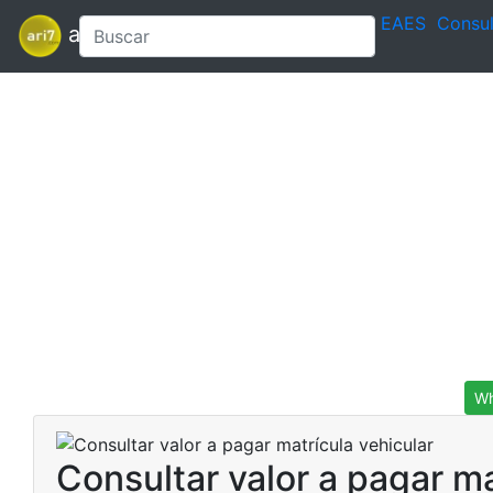
EAES
Consul
ari7
Wh
Consultar valor a pagar ma