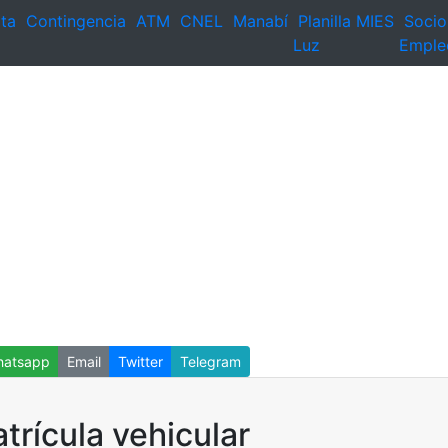
ta
Contingencia
ATM
CNEL
Manabí
Planilla
MIES
Socio
Luz
Emple
atsapp
Email
Twitter
Telegram
trícula vehicular