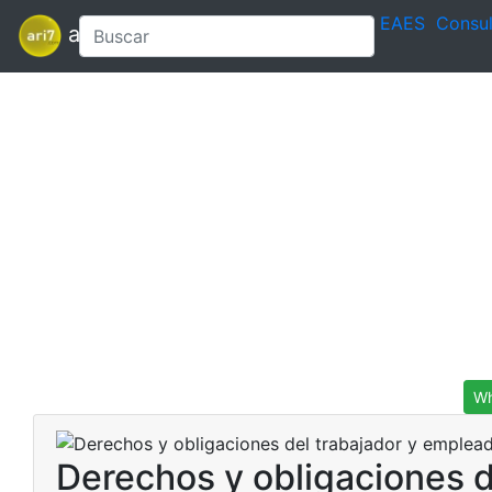
EAES
Consul
ari7
Wh
Derechos y obligaciones d