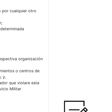
o por cualquier otro
n;
r determinada
respectiva organización
cimientos o centros de
; y,
ador que violare esta
cio Militar