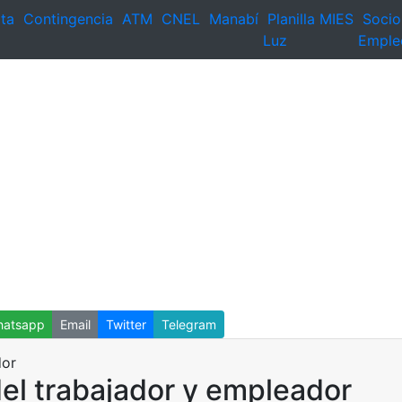
ta
Contingencia
ATM
CNEL
Manabí
Planilla
MIES
Socio
Luz
Emple
atsapp
Email
Twitter
Telegram
el trabajador y empleador