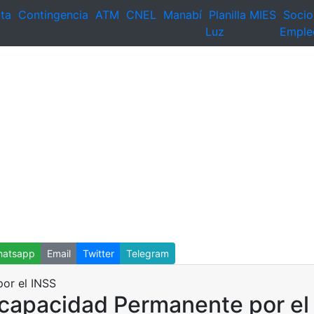
ta
Contingencia
ATM
CNEL
Manabí
Planilla
MIES
Socio
Luz
Emple
atsapp
Email
Twitter
Telegram
ncapacidad Permanente por el