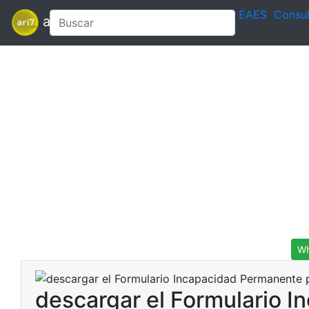
EAES
Consul
ari7
Wh
descargar el Formulario I