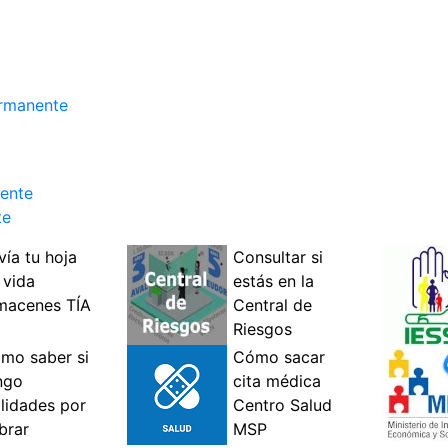
ermanente
nente
te