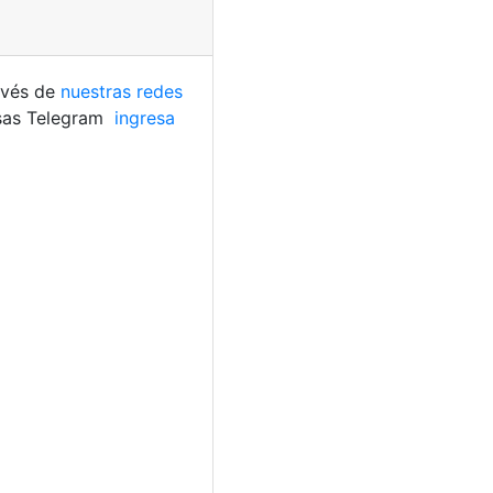
avés de
nuestras redes
usas Telegram
ingresa
F