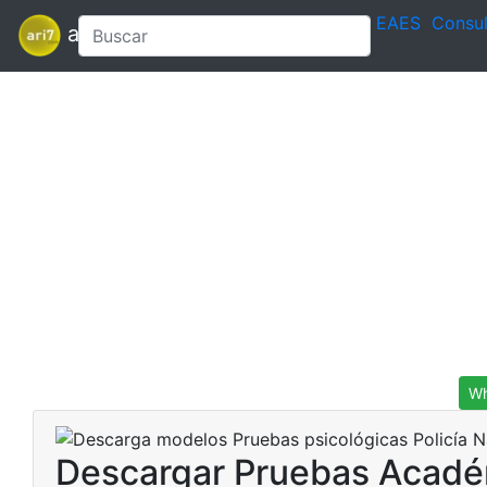
EAES
Consul
ari7
Wh
Descargar Pruebas Académ