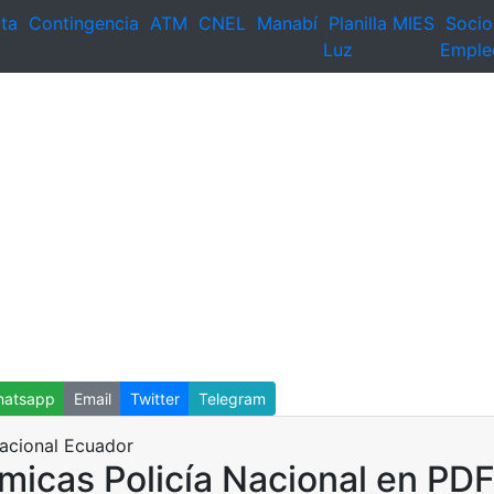
ta
Contingencia
ATM
CNEL
Manabí
Planilla
MIES
Socio
Luz
Emple
atsapp
Email
Twitter
Telegram
icas Policía Nacional en PD