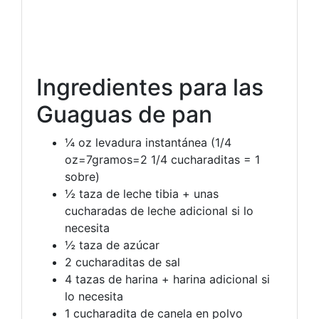
Ingredientes para las
Guaguas de pan
¼
oz
levadura instantánea
(1/4
oz=7gramos=2 1/4 cucharaditas = 1
sobre)
½
taza de leche tibia
+ unas
cucharadas de leche adicional si lo
necesita
½
taza de azúcar
2
cucharaditas de sal
4
tazas de harina + harina adicional si
lo necesita
1
cucharadita de canela en polvo