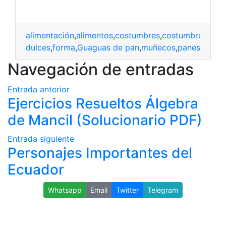
alimentación
,
alimentos
,
costumbres
,
costumbres y tr
morada
,
dulces
,
forma
,
Guaguas de pan
,
muñecos
,
panes
Navegación de entradas
Entrada anterior
Ejercicios Resueltos Álgebra
de Mancil (Solucionario PDF)
Entrada siguiente
Personajes Importantes del
Ecuador
Whatsapp
Email
Twitter
Telegram