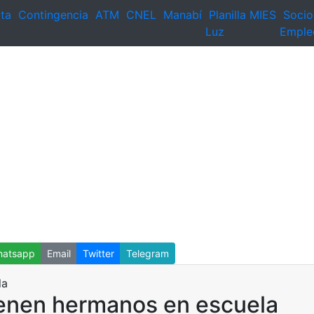
ta
Contingencia
ATM
CNEL
Manabí
Planilla
MIES
Socio
Luz
Emple
atsapp
Email
Twitter
Telegram
ienen hermanos en escuela