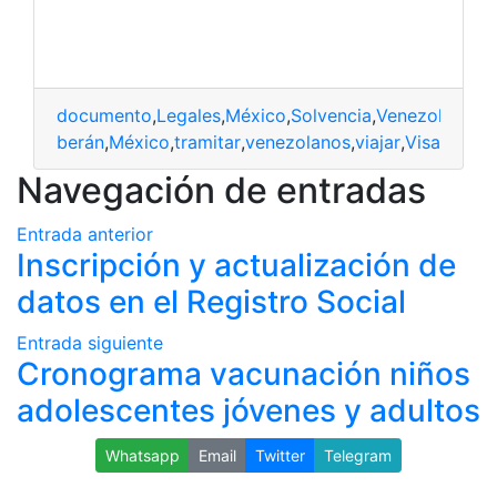
documento
,
Legales
,
México
,
Solvencia
,
Venezolanos
,
V
deberán
,
México
,
tramitar
,
venezolanos
,
viajar
,
Visa
Navegación de entradas
Entrada anterior
Inscripción y actualización de
datos en el Registro Social
Entrada siguiente
Cronograma vacunación niños
adolescentes jóvenes y adultos
Whatsapp
Email
Twitter
Telegram