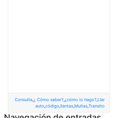
Consulta
,
¿ Cómo saber?
,
¿cómo lo hago?
,
Llantas
,
ll
auto
,
código
,
llantas
,
Multas
,
Transito
Navegación de entradas