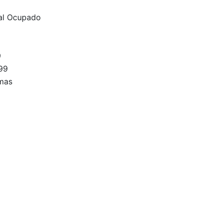
al Ocupado
9
99
mas