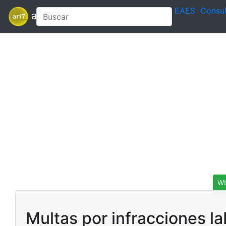
EAES
Consul
ari7
Wh
Multas por infracciones l