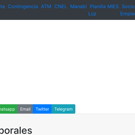
ta
Contingencia
ATM
CNEL
Manabí
Planilla
MIES
Socio
Luz
Emple
atsapp
Email
Twitter
Telegram
aborales