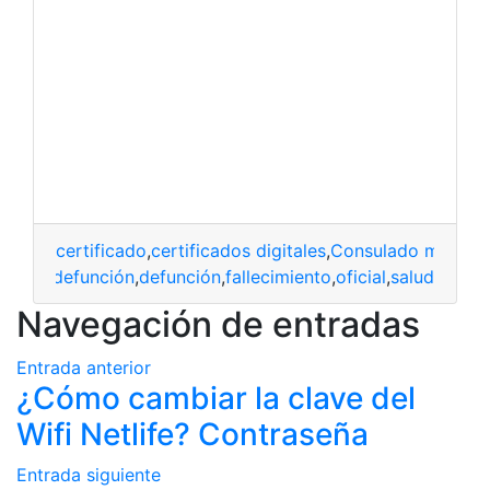
certificado
,
certificados digitales
,
Consulado mexica
ado de defunción
,
defunción
,
fallecimiento
,
oficial
,
salud
Navegación de entradas
Entrada anterior
¿Cómo cambiar la clave del
Wifi Netlife? Contraseña
Entrada siguiente