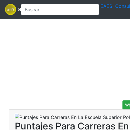
EAES
Consul
ari7
Wh
Puntajes Para Carreras En