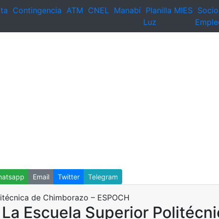
ta
Contingencia
ATM
CNEL
Manabí
Planilla
MIES
Socio
Luz
Emple
atsapp
Email
Twitter
Telegram
 La Escuela Superior Politécn