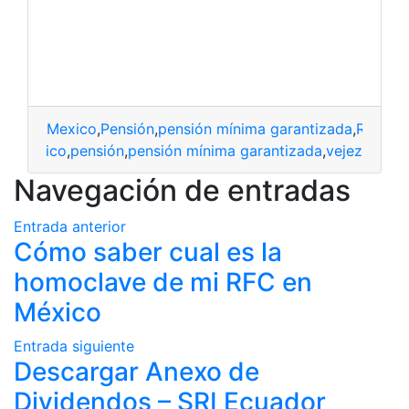
Mexico
,
Pensión
,
pensión mínima garantizada
,
Requisi
SS
,
México
,
pensión
,
pensión mínima garantizada
,
vejez
Navegación de entradas
Entrada anterior
Cómo saber cual es la
homoclave de mi RFC en
México
Entrada siguiente
Descargar Anexo de
Dividendos – SRI Ecuador