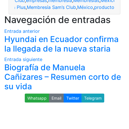
Club
,
empresas
,
membresía
,
Membresías
,
Mexico
,
Reno
bresía Plus
,
Membresía Sam’s Club
,
México
,
producto
Navegación de entradas
Entrada anterior
Hyundai en Ecuador confirma
la llegada de la nueva staria
Entrada siguiente
Biografía de Manuela
Cañizares – Resumen corto de
su vida
Whatsapp
Email
Twitter
Telegram