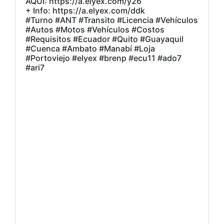
AQUÍ: https://a.elyex.com/y26
+ Info: https://a.elyex.com/ddk
#Turno #ANT #Transito #Licencia #Vehículos
#Autos #Motos #Vehículos #Costos
#Requisitos #Ecuador #Quito #Guayaquil
#Cuenca #Ambato #Manabí #Loja
#Portoviejo #elyex #brenp #ecu11 #ado7
#ari7