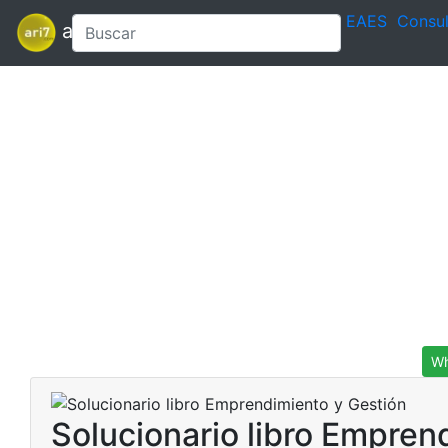
EAES
Consul
ari7
Wh
Solucionario libro Empren