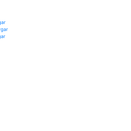
gar
rgar
gar