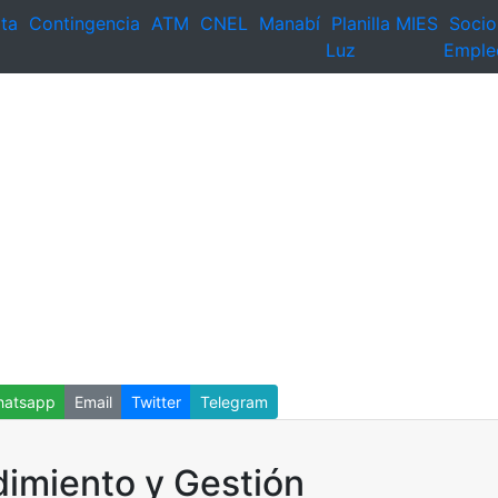
ta
Contingencia
ATM
CNEL
Manabí
Planilla
MIES
Socio
Luz
Emple
atsapp
Email
Twitter
Telegram
dimiento y Gestión