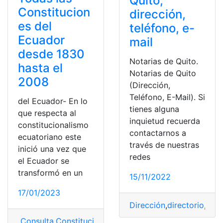
Quito,
Constitucion
dirección,
es del
teléfono, e-
Ecuador
mail
desde 1830
Notarias de Quito.
hasta el
Notarias de Quito
2008
(Dirección,
Teléfono, E-Mail). Si
del Ecuador- En lo
tienes alguna
que respecta al
inquietud recuerda
constitucionalismo
contactarnos a
ecuatoriano este
través de nuestras
inició una vez que
redes
el Ecuador se
transformó en un
15/11/2022
17/01/2023
Dirección
,
directorio
,
emai
Consulta
,
Constituciones 1830 hasta el 2008
,
Constitu