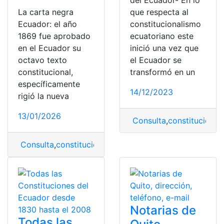
del Ecuador- En lo
La carta negra
que respecta al
Ecuador: el año
constitucionalismo
1869 fue aprobado
ecuatoriano este
en el Ecuador su
inició una vez que
octavo texto
el Ecuador se
constitucional,
transformó en un
específicamente
14/12/2023
rigió la nueva
13/01/2026
Consulta
,
constitución
,
C
Consulta
,
constitución
,
García Moreno
,
La Carta Negra 
Notarias de
Todas las