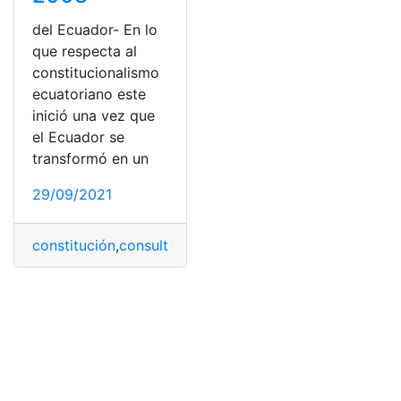
del Ecuador- En lo
que respecta al
constitucionalismo
ecuatoriano este
inició una vez que
el Ecuador se
transformó en un
29/09/2021
constitución
,
consulta
,
Consulta Online
,
Ecuador
,
Herram