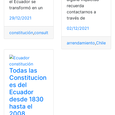
el Ecuador se
recuerda
transformó en un
contactarnos a
29/12/2021
través de
02/12/2021
constitución
,
consulta
,
Consulta Online
,
Ecuador
,
Herram
arrendamiento
,
Chile
,
Pro
Todas las
Constitucion
es del
Ecuador
desde 1830
hasta el
2008