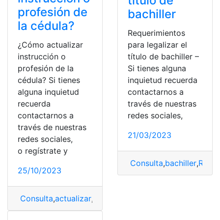
título de
profesión de
bachiller
la cédula?
Requerimientos
¿Cómo actualizar
para legalizar el
instrucción o
título de bachiller –
profesión de la
Si tienes alguna
cédula? Si tienes
inquietud recuerda
alguna inquietud
contactarnos a
recuerda
través de nuestras
contactarnos a
redes sociales,
través de nuestras
21/03/2023
redes sociales,
o regístrate y
Consulta
,
bachiller
,
Requi
25/10/2023
Consulta
,
actualizar
,
Actualizar instrucción
,
Profesión d