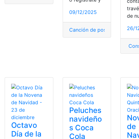
cont
trav
09/12/2025
de n
26/1
Canción de posadas
,
Letra
,
mú
Cons
Peluches
No
navideño
Octavo
de
s Coca
Día de la
Nav
Cola