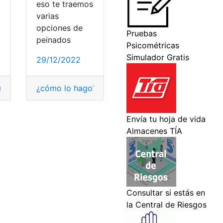
eso te traemos
varias
opciones de
peinados
29/12/2022
mo saber?
¿cómo lo hago?
,
Novena
,
Novena de Navidad
,
Navidad
,
peinados