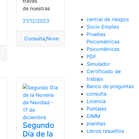
a
través
de nuestras
central de riesgos
21/12/2023
Socio Empleo
Pruebas
Consulta
,
Novena
,
Novena de Navidad
,
sexto día
Psicométricas
Psicométricas
to Día
,
Novena
,
Novena de Navidad
PDF
Simulador
bras
,
Palabras de Brindis
Certificado de
trabajo
Banco de preguntas
consulta
Licencia
Puntajes
DIMM
planillas
s
Segundo
Libros resueltos
Día de la