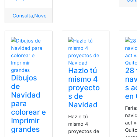
Consulta
,
Novena
,
Novena de Navidad
,
Octavo Día de 
Hazlo tú
28 
Dibujos
mismo 4
na
de
proyecto
s a
Navidad
s de
en 
para
Navidad
Feria
colorear e
navi
Hazlo tú
Imprimir
activ
mismo 4
grandes
Quito
proyectos de