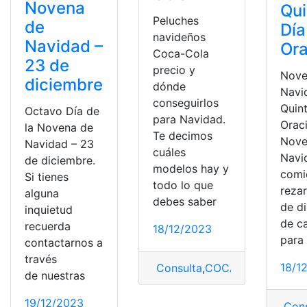
Novena
Qui
Peluches
de
Día
navideños
Navidad –
Ora
Coca-Cola
23 de
precio y
Nove
diciembre
dónde
Navi
conseguirlos
Quin
Octavo Día de
para Navidad.
Orac
la Novena de
Te decimos
Nove
Navidad – 23
cuáles
Navi
de diciembre.
modelos hay y
comi
Si tienes
todo lo que
rezar
alguna
debes saber
de d
inquietud
de c
recuerda
18/12/2023
para
contactarnos a
través
18/1
Consulta
,
COCA COLA
,
Peluc
de nuestras
19/12/2023
Cons