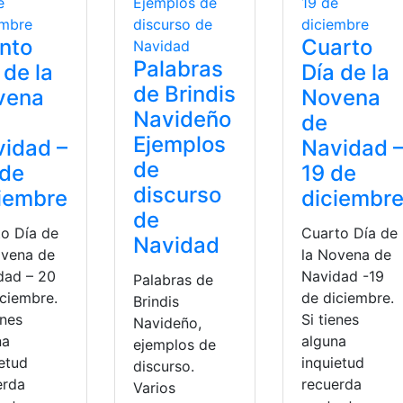
nto
Cuarto
Palabras
 de la
Día de la
de Brindis
vena
Novena
Navideño
de
Ejemplos
idad –
Navidad 
de
 de
19 de
discurso
iembre
diciembr
de
to Día de
Cuarto Día de
Navidad
ovena de
la Novena de
dad – 20
Navidad -19
Palabras de
iciembre.
de diciembre.
Brindis
enes
Si tienes
Navideño,
na
alguna
ejemplos de
ietud
inquietud
discurso.
erda
recuerda
Varios
tos