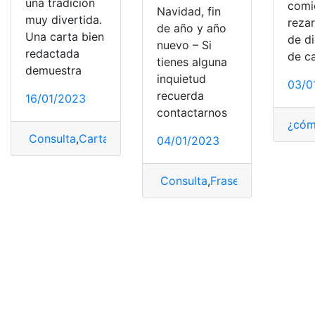
una tradición
comi
Navidad, fin
muy divertida.
rezar
de año y año
Una carta bien
de d
nuevo – Si
redactada
de c
tienes alguna
demuestra
inquietud
03/0
recuerda
16/01/2023
contactarnos
¿cóm
Consulta
,
Cartas de Navidad para amigos
,
Cartas de N
04/01/2023
Consulta
,
Frases
,
Frases de N