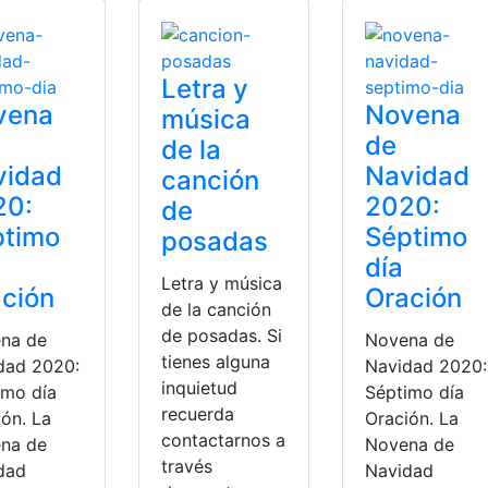
Letra y
vena
Novena
música
de
de la
vidad
Navidad
canción
20:
2020:
de
ptimo
Séptimo
posadas
día
Letra y música
ción
Oración
de la canción
de posadas. Si
na de
Novena de
tienes alguna
dad 2020:
Navidad 2020:
inquietud
imo día
Séptimo día
recuerda
ión. La
Oración. La
contactarnos a
na de
Novena de
través
dad
Navidad