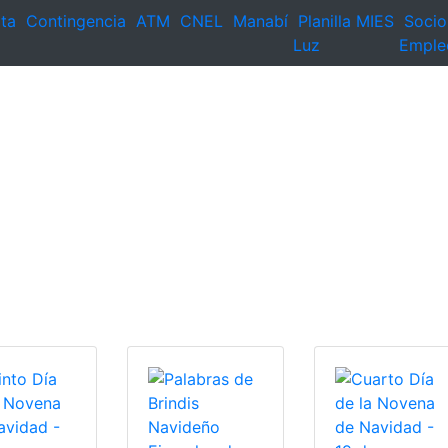
ta
Contingencia
ATM
CNEL
Manabí
Planilla
MIES
Socio
Luz
Emple