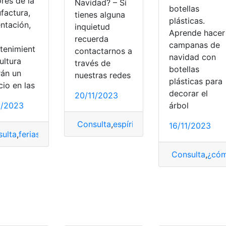
res de la
Navidad? – Si
botellas
factura,
tienes alguna
plásticas.
ntación,
inquietud
Aprende hacer
recuerda
campanas de
etenimient
contactarnos a
navidad con
ultura
través de
botellas
rán un
nuestras redes
plásticas para
io en las
decorar el
20/11/2023
1/2023
árbol
s de Navidad
,
tecnología
Consulta
,
espíritu
,
Navidad
,
Recibir
16/11/2023
ulta
,
ferias
,
Ferias navideñas
,
Navidad
Consulta
,
¿cóm
lorear