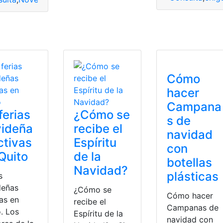
la Novena
Cómo
hacer
Campana
ferias
¿Cómo se
s de
videña
recibe el
navidad
ctivas
Espíritu
con
Quito
de la
botellas
Navidad?
plásticas
s
deñas
¿Cómo se
Cómo hacer
as en
recibe el
Campanas de
. Los
Espíritu de la
navidad con