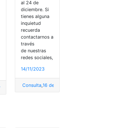
al 24 de
diciembre. Si
tienes alguna
inquietud
recuerda
contactarnos a
través
de nuestras
redes sociales,
14/11/2023
Consulta
,
16 de diciembre
,
24 de diciembre
,
Nove
o lo hago?
,
Navidad