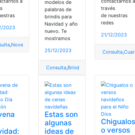
actarnos a
contactarnos 
modelos de
és
través
palabras de
uestras
de nuestras
brindis para
redes
Navidad y año
2/2023
sica
nuevo. Te
21/12/2023
mostramos
ulta
,
Novena
,
Novena de Navidad
,
Quinto Día de la Novena
25/12/2023
Consulta
,
Cuar
Consulta
,
Brindis
,
Brindis Navideño
,
Pala
vena
Estas son
Chigualo
algunas
o versos
idad:
ideas de