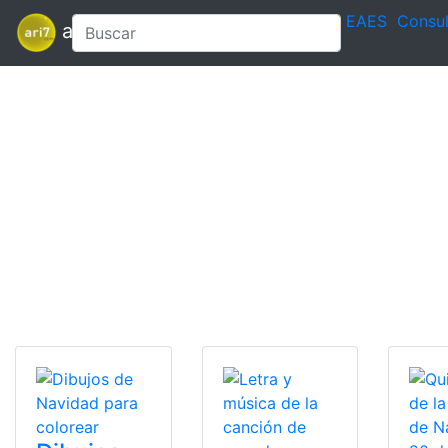
EAES
Consul
ari7