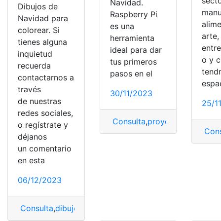
secto
Navidad.
Dibujos de
manu
Raspberry Pi
Navidad para
alime
es una
colorear. Si
arte,
herramienta
tienes alguna
entr
ideal para dar
inquietud
o y c
tus primeros
recuerda
tend
pasos en el
contactarnos a
espac
través
30/11/2023
de nuestras
25/1
redes sociales,
Consulta
,
proyectos
,
Proyecto
o regístrate y
Cons
déjanos
un comentario
en esta
06/12/2023
Consulta
,
dibujos
,
Dibujos de Navidad
,
Dibujos para co