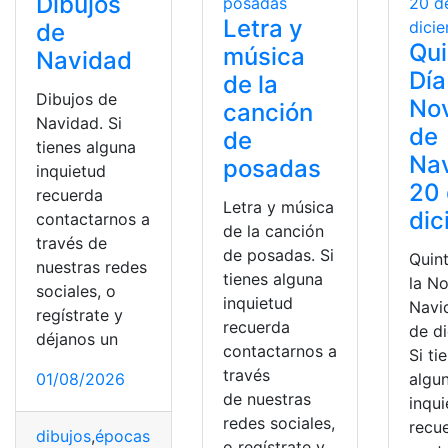
Dibujos
Letra y
de
Qui
música
Navidad
Día
de la
Dibujos de
No
canción
Navidad. Si
de
de
tienes alguna
Nav
posadas
inquietud
20
recuerda
Letra y música
dic
contactarnos a
de la canción
través de
de posadas. Si
Quin
nuestras redes
tienes alguna
la N
sociales, o
inquietud
Navi
regístrate y
recuerda
de d
déjanos un
contactarnos a
Si ti
través
01/08/2026
algu
de nuestras
inqu
redes sociales,
recu
dibujos
,
épocas especiales
,
imprimir
,
Navidad
,
sentimien
o regístrate y