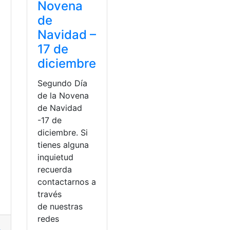
Novena
de
Navidad –
17 de
diciembre
Segundo Día
de la Novena
de Navidad
-17 de
diciembre. Si
tienes alguna
inquietud
recuerda
contactarnos a
través
de nuestras
ña
,
Ideas
redes
ualos
,
Chigualos navideños
,
niño Dios