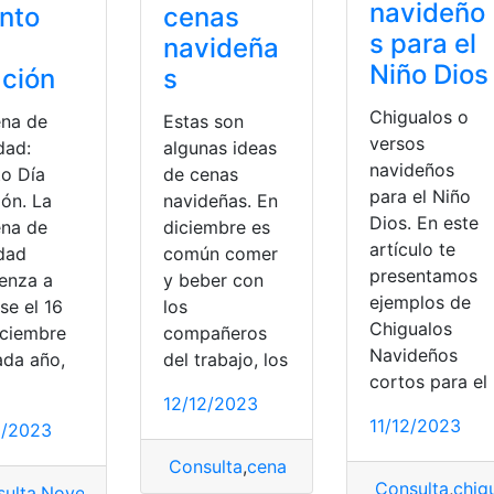
navideño
nto
cenas
s para el
navideña
Niño Dios
ción
s
Chigualos o
na de
Estas son
versos
dad:
algunas ideas
navideños
to Día
de cenas
para el Niño
ión. La
navideñas. En
Dios. En este
na de
diciembre es
artículo te
dad
común comer
presentamos
enza a
y beber con
ejemplos de
se el 16
los
Chigualos
iciembre
compañeros
Navideños
ada año,
del trabajo, los
cortos para el
12/12/2023
11/12/2023
2/2023
hes
,
Peluches navideños
Consulta
,
cena de navidad
,
cena navide
Consulta
,
chig
ulta
,
Novena
,
Novena de Navidad
,
Quinto Día Oración