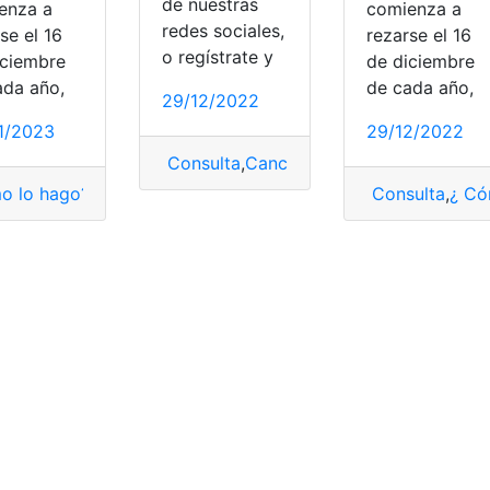
de nuestras
enza a
comienza a
redes sociales,
se el 16
rezarse el 16
o regístrate y
iciembre
de diciembre
ada año,
de cada año,
29/12/2022
1/2023
29/12/2022
Consulta
,
Canción de posadas
o lo hago?
,
Novena
,
Novena de Navidad
Consulta
,
¿ Có
avidad para familia
,
Cartas de Navidad para novios
avidad y Año Nuevo
,
top2